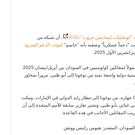
كونفليكت إنسايتس جروب” (CIG)
، أن شبكة من
ت “دعماً عسكرياً” وصفته بأنه “حاسم”
لقوات الدعم السريع،
/تشرين الأول 2025.
وقد تتبعت CIG الأثر الرقمي لأكثر من 50 جهازاً محمولاً لمقاتلين كولومبيين في السودان بين أبريل/نيسان 2025
ت عن شبكة لوجستية دولية واسعة تمتد من بوغوتا إلى أبو ظبي، مروراً بمحاور
.
وسافر أحد المشغلين الكولومبيين، الذي تتبعت CIG جهازه، من بوغوتا إلى مطار زايد الدولي في الإمارات، ومكث
ياثي بأبو ظبي. وتشير تقارير سابقة للأمم المتحدة إلى أن
يب المقاتلين الأجانب في هذه القاعدة.