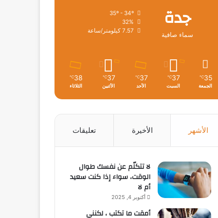
جدة
35º - 34º
32%
7.57 كيلومتر/ساعة
سماء صافية
38
37
37
37
35
℃
℃
℃
℃
℃
الجمعة
السبت
الأحد
الأثنين
الثلاثاء
الأشهر
الأخيرة
تعليقات
لا تتكلّم عن نفسك طوال
الوقت، سواء إذا كنت سعيد
أم لا
أكتوبر 4, 2025
أمقت ما تكتب ، لكنني