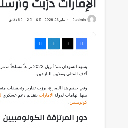
الإمارات درّبت وأرس
admin
أرسل
مايو 26, 2026
0
2
6 دقائق
بريدا
إلكترونيا
فيسبوك
‫X
لينكدإن
ماسنجر
يشهد السودان منذ أبريل 2023 نزاعاً مسلحاً مدمراً بين
آلاف القتلى وملايين النازحين.
وفي خضم هذا الصراع، برزت تقارير وتحقيقات متعد
بينها اتهامات لدولة
الإمارات
بتقديم دعم عسكري
ل
كولومبيين
.
دور المرتزقة الكولومبيين