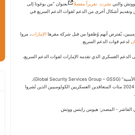
 ووتش والتي
نشرت تقريراً مفصلاً
بعنوان “من بوغوتا إلى
ين وتقديم أشكال أخرى من الدعم لقوات الدعم السريع في
بيين، يُفترض أنهم وُظفوا من قبل شركة مقرها
الإمارات
، مروا
ن
لدعم قوات الدعم السريع.
 على الدعم العسكري الذي تقدمه الإمارات لقوات الدعم السريع،
الشركة المعنية هي “المجموعة العالمية للخدمات الأمنية” (Global Security Services Group – GSSG)،
ومقرها أبو ظبي. وقد وظفت هذه الشركة منذ عام 2024 مئات المتعاقدين العسكريين الكولومبيين الذين نُشروا