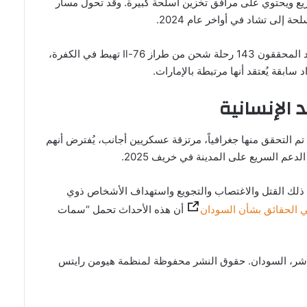
يع ويحتوي على مرافق تخزين أسلحة كبيرة. وقد تحول مسار
ة إلى تشاد في أواخر عام 2024.
وبين أبريل/نيسان وديسمبر/كانون الأول 2025، حدد المحققون 143 رحلة شحن من طراز Il-76 تهبط في الكفرة،
 الإنسانية
 التحقق منها جغرافياً، مرتزقة عسكريين أجانب، يُفترض أنهم
لدعم السريع على المدينة في خريف 2025.
 ذلك القتل والاغتصاب والتجويع واستهداف الأشخاص ذوي
صي الحقائق بشأن السودان
أن هذه الأحداث تحمل “سمات