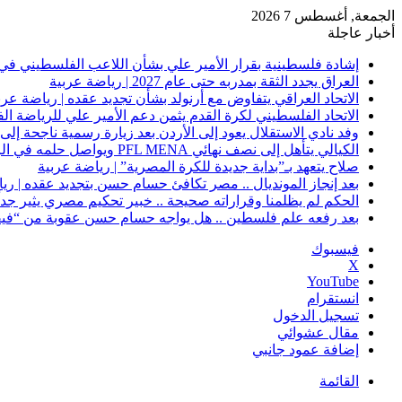
الجمعة, أغسطس 7 2026
أخبار عاجلة
إشادة فلسطينية بقرار الأمير علي بشأن اللاعب الفلسطيني في 
العراق يجدد الثقة بمدربه حتى عام 2027 | رياضة عربية
الاتحاد العراقي يتفاوض مع أرنولد بشأن تجديد عقده | رياضة عرب
الاتحاد الفلسطيني لكرة القدم يثمن دعم الأمير علي للرياضة ال
وفد نادي الاستقلال يعود إلى الأردن بعد زيارة رسمية ناجحة إلى 
الكيالي يتأهل إلى نصف نهائي PFL MENA ويواصل حلمه في الرياض | رياضة عربية
صلاح يتعهد بـ”بداية جديدة للكرة المصرية” | رياضة عربية
بعد إنجاز المونديال .. مصر تكافئ حسام حسن بتجديد عقده | ري
الحكم لم يظلمنا وقراراته صحيحة .. خبير تحكيم مصري يثير جدلًا
بعد رفعه علم فلسطين .. هل يواجه حسام حسن عقوبة من “فيفا
فيسبوك
‫X
‫YouTube
انستقرام
تسجيل الدخول
مقال عشوائي
إضافة عمود جانبي
القائمة