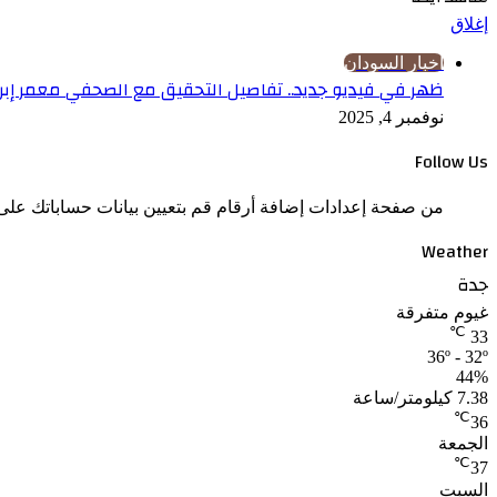
إغلاق
اخبار السودان
ظهر في فيديو جديد.. تفاصيل التحقيق مع الصحفي معمر إبرا
نوفمبر 4, 2025
Follow Us
من صفحة إعدادات إضافة أرقام قم بتعيين بيانات حساباتك على 
Weather
جدة
غيوم متفرقة
℃
33
36º - 32º
44%
7.38 كيلومتر/ساعة
℃
36
الجمعة
℃
37
السبت