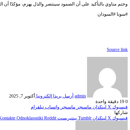
وختم مناوي بالتأكيد على أن الصمود سينتصر والذل يهزم، مؤكدًا أن ال
#سونا #السودان
Source link
admin
أرسل بريدا إلكترونيا
أكتوبر 7, 2025
0
19
دقيقة واحدة
فيسبوك
‫X
لينكدإن
ماسنجر
ماسنجر
واتساب
تيلقرام
شاركها
فيسبوك
‫X
لينكدإن
بينتيريست
Odnoklassniki