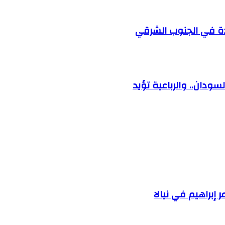
ودة في الجنوب الشرقي
ودان.. والرباعية تؤيد
إبراهيم في نيالا