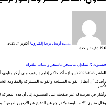
admin
أرسل بريدا إلكترونيا
أكتوبر 7, 2025
0
19
دقيقة واحدة
فيسبوك
‫X
لينكدإن
ماسنجر
ماسنجر
واتساب
تيلقرام
الفاشر 6-10-2025 (سونا) – أكد حاكم إقليم دارفور، مني أركو مناوي، أن مدينة الفاشر قد انتصرت ودارفور ترفع رأسها من جديد.
وأضاف أن أبطال القوات المسلحة والقوات المشتركة والمقاومة الشعبي
تكسر.
وأشار في تغريدة له عبر صفحته على الفيسبوك إلى أن هذه المعركة 
وقال مناوي: “لا مساومة ولا تراجع عن الدفاع عن الأرض والعرض”. وأ