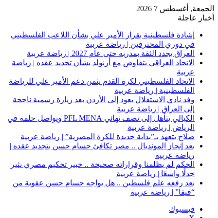
الجمعة, أغسطس 7 2026
أخبار عاجلة
إشادة فلسطينية بقرار الأمير علي بشأن اللاعب الفلسطيني
في دوري المحترفين | رياضة عربية
العراق يجدد الثقة بمدربه حتى عام 2027 | رياضة عربية
الاتحاد العراقي يتفاوض مع أرنولد بشأن تجديد عقده | رياضة
عربية
الاتحاد الفلسطيني لكرة القدم يثمن دعم الأمير علي للرياضة
الفلسطينية | رياضة عربية
وفد نادي الاستقلال يعود إلى الأردن بعد زيارة رسمية ناجحة
إلى العراق | رياضة عربية
الكيالي يتأهل إلى نصف نهائي PFL MENA ويواصل حلمه في
الرياض | رياضة عربية
صلاح يتعهد بـ”بداية جديدة للكرة المصرية” | رياضة عربية
بعد إنجاز المونديال .. مصر تكافئ حسام حسن بتجديد عقده |
رياضة عربية
الحكم لم يظلمنا وقراراته صحيحة .. خبير تحكيم مصري يثير
جدلًا واسعًا | رياضة عربية
بعد رفعه علم فلسطين .. هل يواجه حسام حسن عقوبة من
“فيفا” | رياضة عربية
فيسبوك
‫X