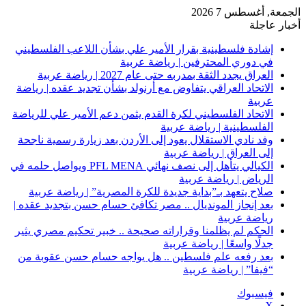
الجمعة, أغسطس 7 2026
أخبار عاجلة
إشادة فلسطينية بقرار الأمير علي بشأن اللاعب الفلسطيني
في دوري المحترفين | رياضة عربية
العراق يجدد الثقة بمدربه حتى عام 2027 | رياضة عربية
الاتحاد العراقي يتفاوض مع أرنولد بشأن تجديد عقده | رياضة
عربية
الاتحاد الفلسطيني لكرة القدم يثمن دعم الأمير علي للرياضة
الفلسطينية | رياضة عربية
وفد نادي الاستقلال يعود إلى الأردن بعد زيارة رسمية ناجحة
إلى العراق | رياضة عربية
الكيالي يتأهل إلى نصف نهائي PFL MENA ويواصل حلمه في
الرياض | رياضة عربية
صلاح يتعهد بـ”بداية جديدة للكرة المصرية” | رياضة عربية
بعد إنجاز المونديال .. مصر تكافئ حسام حسن بتجديد عقده |
رياضة عربية
الحكم لم يظلمنا وقراراته صحيحة .. خبير تحكيم مصري يثير
جدلًا واسعًا | رياضة عربية
بعد رفعه علم فلسطين .. هل يواجه حسام حسن عقوبة من
“فيفا” | رياضة عربية
فيسبوك
‫X