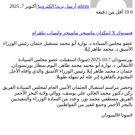
admin
أرسل بريدا إلكترونيا
أكتوبر 7, 2025
0
19
أقل من دقيقة
فيسبوك
‫X
لينكدإن
ماسنجر
ماسنجر
واتساب
تيلقرام
عضو مجلس السيادة د. نوارة أبو محمد تستقبل جثمان رئيس الوزراء
الأسبق د. محمد طاهر إيلا
بورتسودان 7-10-2025 (سونا) استقبلت عضو مجلس السيادة
الانتقالى د. نوارة أبو محمد محمد طاهر، اليوم بمطار بورتسودان،
جثمان د.محمد طاهر إيلا رئيس الوزراء الأسبق والذي وافاه الأجل
المحتوم بالقاهرة إثر علة لم تمهله طويلا.
وحضر مراسم استقبال الجثمان الأمين العام لمجلس السيادة الفريق
ركن دكتور محمد الغالي علي يوسف، ووالي ولاية البحر الأحمر
الفريق مصطفي محمد نور، وعدد من السادة الوزراء والتنفيذيين
بالبحر الأحمر وجمع غفير من المواطنين.
#سونا #السودان