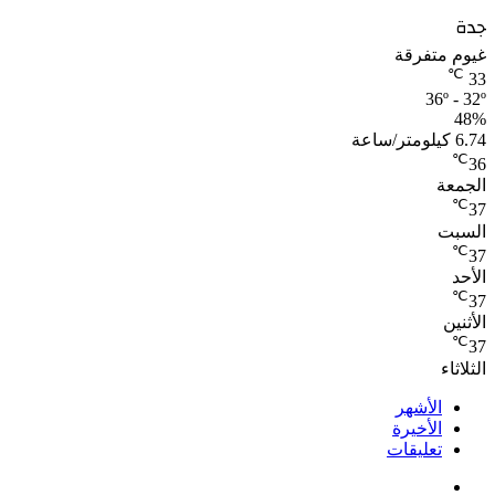
جدة
غيوم متفرقة
℃
33
36º - 32º
48%
6.74 كيلومتر/ساعة
℃
36
الجمعة
℃
37
السبت
℃
37
الأحد
℃
37
الأثنين
℃
37
الثلاثاء
الأشهر
الأخيرة
تعليقات