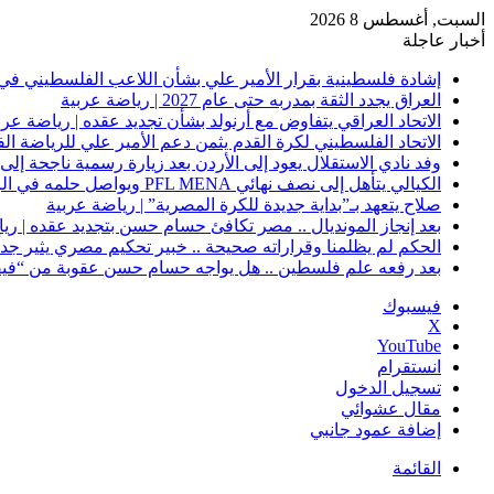
السبت, أغسطس 8 2026
أخبار عاجلة
إشادة فلسطينية بقرار الأمير علي بشأن اللاعب الفلسطيني في 
العراق يجدد الثقة بمدربه حتى عام 2027 | رياضة عربية
الاتحاد العراقي يتفاوض مع أرنولد بشأن تجديد عقده | رياضة عرب
الاتحاد الفلسطيني لكرة القدم يثمن دعم الأمير علي للرياضة ال
وفد نادي الاستقلال يعود إلى الأردن بعد زيارة رسمية ناجحة إلى 
الكيالي يتأهل إلى نصف نهائي PFL MENA ويواصل حلمه في الرياض | رياضة عربية
صلاح يتعهد بـ”بداية جديدة للكرة المصرية” | رياضة عربية
بعد إنجاز المونديال .. مصر تكافئ حسام حسن بتجديد عقده | ري
الحكم لم يظلمنا وقراراته صحيحة .. خبير تحكيم مصري يثير جدلًا
بعد رفعه علم فلسطين .. هل يواجه حسام حسن عقوبة من “فيفا
فيسبوك
‫X
‫YouTube
انستقرام
تسجيل الدخول
مقال عشوائي
إضافة عمود جانبي
القائمة