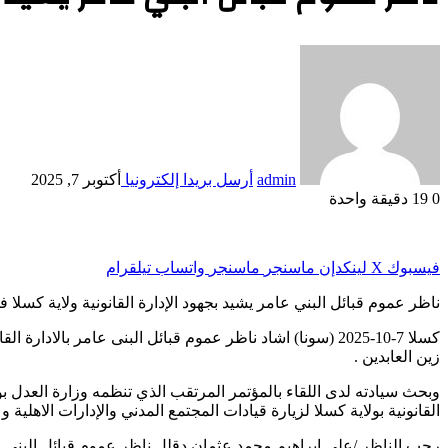
admin
أرسل بريدا إلكترونيا
أكتوبر 7, 2025
0
19
دقيقة واحدة
فيسبوك
‫X
لينكدإن
ماسنجر
ماسنجر
واتساب
تيلقرام
ناظر عموم قبائل البني عامر يشيد بجهود الإدارة القانونية ولاية كسلا 
كسلا 7-10-2025 (سونا) اشاد ناظر عموم قبائل البنى عامر بالاد
زين العابدين .
وبحث سيادته لدى اللقاء بالمؤتمر المرتقب الذي تنظمه وزارة العدل بول
القانونية بولاية كسلا لزيارة قيادات المجتمع المدني والإدارات الاهلية و
رحب الناظر /على ابراهيم محمد عثمان دقلل ناظر عموم قبائل البني عام