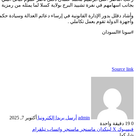
بجانب اسهامهم في نفرة تشييد البرج بولاية كسلا لما يمثله من رمزية لل
وأشاد دقلل بدور الإدارة القانونية في إرساء دعائم العدالة وسيادة حكم ا
وأجهزة الدولة تقوم بعمل تكاملي .
#سونا #السودان
Source link
admin
أرسل بريدا إلكترونيا
أكتوبر 7, 2025
0
19
دقيقة واحدة
فيسبوك
‫X
لينكدإن
ماسنجر
ماسنجر
واتساب
تيلقرام
شاركها