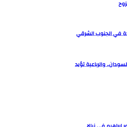
زوح
ودة في الجنوب الشرقي
ودان.. والرباعية تؤيد
إبراهيم في نيالا