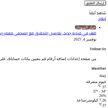
شاهد أيضاً
إغلاق
اخبار السودان
ظهر في فيديو جديد.. تفاصيل التحقيق مع الصحفي معمر إبرا
نوفمبر 4, 2025
Follow Us
من صفحة إعدادات إضافة أرقام قم بتعيين بيانات حساباتك على 
Weather
جدة
غيوم متفرقة
℃
37
37º - 34º
26%
7.26 كيلومتر/ساعة
℃
37