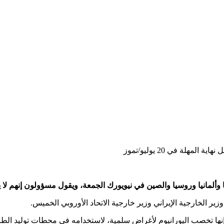
مهلة في 20 يوليو/تموز
سا وألمانيا وروسيا والصين في نيويورك الجمعة، ويقول مسؤولون إنهم ل
ير الخارجية الإيراني وزير خارجية الاتحاد الأوروبي الخميس.
 إنها تخصب اليورانيوم لأغراض سلمية، لاستخدامه في محطات توليد الط