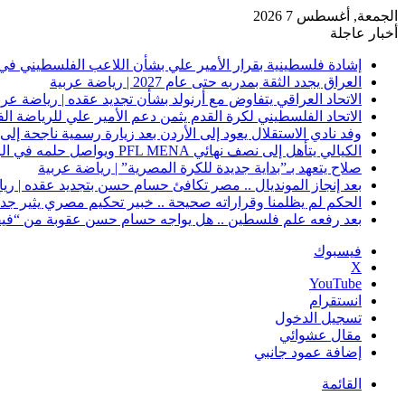
الجمعة, أغسطس 7 2026
أخبار عاجلة
إشادة فلسطينية بقرار الأمير علي بشأن اللاعب الفلسطيني في 
العراق يجدد الثقة بمدربه حتى عام 2027 | رياضة عربية
الاتحاد العراقي يتفاوض مع أرنولد بشأن تجديد عقده | رياضة عرب
الاتحاد الفلسطيني لكرة القدم يثمن دعم الأمير علي للرياضة ال
وفد نادي الاستقلال يعود إلى الأردن بعد زيارة رسمية ناجحة إلى 
الكيالي يتأهل إلى نصف نهائي PFL MENA ويواصل حلمه في الرياض | رياضة عربية
صلاح يتعهد بـ”بداية جديدة للكرة المصرية” | رياضة عربية
بعد إنجاز المونديال .. مصر تكافئ حسام حسن بتجديد عقده | ري
الحكم لم يظلمنا وقراراته صحيحة .. خبير تحكيم مصري يثير جدلًا
بعد رفعه علم فلسطين .. هل يواجه حسام حسن عقوبة من “فيفا
فيسبوك
‫X
‫YouTube
انستقرام
تسجيل الدخول
مقال عشوائي
إضافة عمود جانبي
القائمة