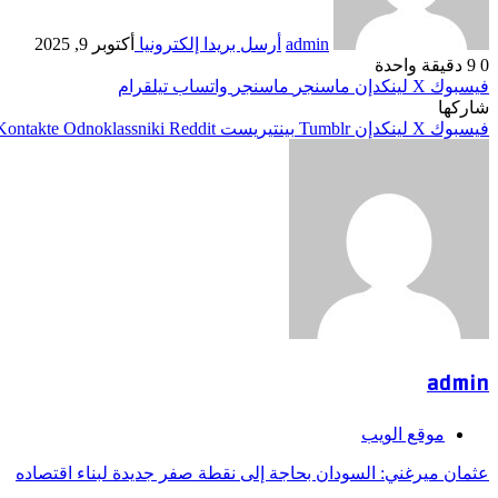
admin
أرسل بريدا إلكترونيا
أكتوبر 9, 2025
0
9
دقيقة واحدة
فيسبوك
‫X
لينكدإن
ماسنجر
ماسنجر
واتساب
تيلقرام
شاركها
فيسبوك
‫X
لينكدإن
بينتيريست
Odnoklassniki
admin
موقع الويب
عثمان ميرغني: السودان بحاجة إلى نقطة صفر جديدة لبناء اقتصاده