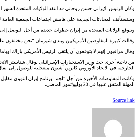
وكان الرئيس الإيراني حسن روحاني قد انتقد الولايات المتحدة الشهر الماضي بسبب ف
وستستأنف المحادثات الجديدة على هامش اجتماعات الجمعية العامة للأمم المتحدة
وتتوقع الولايات المتحدة من إيران خطوات جديدة من أجل التوصل إلى ا
وقالت كبيرة المفاوضين الأمريكيين ويندي شيرمان “نحن مختلفون على
وقال مراقبون إنهم لا يتوقعون أن يلتقي الرئيس الأمريكي باراك اوباما
من ناحية أخرى حث وزير الاستخبارات الإسرائيلي يوفال شتاينيتز الات
الخارجية في الاتحاد الأوروبي كاترين أشتون متعجلىة للوصول إلى اتفاق 
وكانت المفاوضات الأخيرة من أجل “لجم” برنامج إيران النووي مقابل 
المهلة المتفق عليها في 20 يوليو/تموز الماضي.
Source link