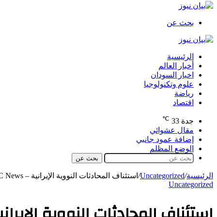
بحث عن
الرئيسية
أخبار العالم
اخبار السودان
علوم وتكنولوجيا
رياضة
اقتصاد
℃
جدة
33
مقال عشوائي
إضافة عمود جانبي
الوضع المظلم
بحث عن
الرئيسية
/
Uncategorized
/
استئناف المحادثات النووية الإيرانية – BBC News عربي
Uncategorized
استئناف المحادثات النووية الإيرانية – BBC News