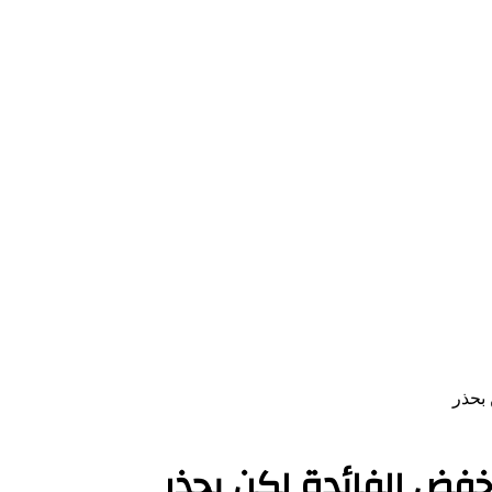
 بحذر
 خفض الفائدة لكن بحذر