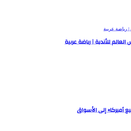
| رياضة عربية
عالم للأندية | رياضة عربية
ع أميركا» إلى الأسواق