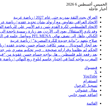
الخميس, أغسطس 6 2026
أخبار عاجلة
العراق يجدد الثقة بمدربه حتى عام 2027 | رياضة عربية
الاتحاد العراقي يتفاوض مع أرنولد بشأن تجديد عقده | رياضة عرب
الاتحاد الفلسطيني لكرة القدم يثمن دعم الأمير علي للرياضة ال
وفد نادي الاستقلال يعود إلى الأردن بعد زيارة رسمية ناجحة إلى 
الكيالي يتأهل إلى نصف نهائي PFL MENA ويواصل حلمه في الرياض | رياضة عربية
صلاح يتعهد بـ”بداية جديدة للكرة المصرية” | رياضة عربية
بعد إنجاز المونديال .. مصر تكافئ حسام حسن بتجديد عقده | ري
الحكم لم يظلمنا وقراراته صحيحة .. خبير تحكيم مصري يثير جدلًا
بعد رفعه علم فلسطين .. هل يواجه حسام حسن عقوبة من “فيفا
المغرب يواجه كندا في اختبار حاسم لبلوغ ربع النهائي | رياضة ع
فيسبوك
‫X
‫YouTube
انستقرام
تسجيل الدخول
مقال عشوائي
إضافة عمود جانبي
القائمة