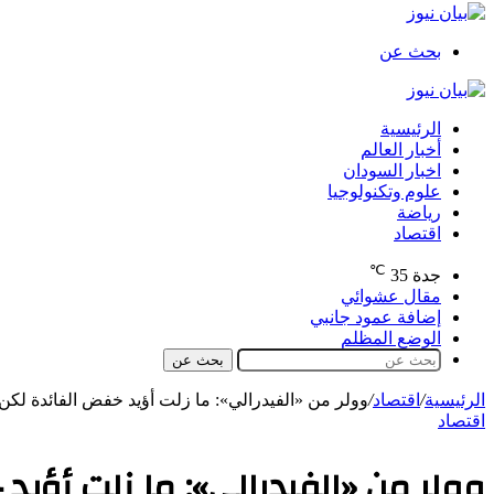
بحث عن
الرئيسية
أخبار العالم
اخبار السودان
علوم وتكنولوجيا
رياضة
اقتصاد
℃
جدة
35
مقال عشوائي
إضافة عمود جانبي
الوضع المظلم
بحث عن
الرئيسية
/
اقتصاد
/
وولر من «الفيدرالي»: ما زلت أؤيد خفض الفائدة لكن
اقتصاد
وولر من «الفيدرالي»: ما زلت أؤيد