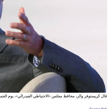
قال كريستوفر والر، محافظ مجلس «الاحتياطي الفيدرالي»، يوم الجمعة