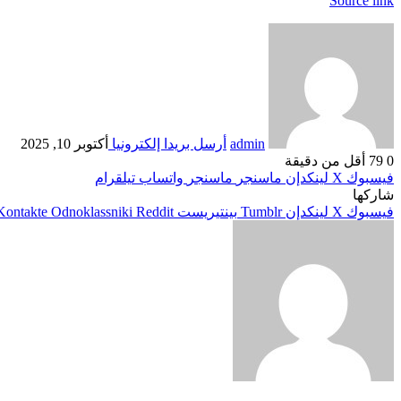
Source link
admin
أرسل بريدا إلكترونيا
أكتوبر 10, 2025
0
79
أقل من دقيقة
فيسبوك
‫X
لينكدإن
ماسنجر
ماسنجر
واتساب
تيلقرام
شاركها
فيسبوك
‫X
لينكدإن
بينتيريست
Odnoklassniki