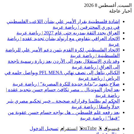
السبت, أغسطس 8 2026
أخبار عاجلة
إشادة فلسطينية بقرار الأمير علي بشأن اللاعب الفلسطيني
في دوري المحترفين | رياضة عربية
العراق يجدد الثقة بمدربه حتى عام 2027 | رياضة عربية
الاتحاد العراقي يتفاوض مع أرنولد بشأن تجديد عقده | رياضة
عربية
الاتحاد الفلسطيني لكرة القدم يثمن دعم الأمير علي للرياضة
الفلسطينية | رياضة عربية
وفد نادي الاستقلال يعود إلى الأردن بعد زيارة رسمية ناجحة
إلى العراق | رياضة عربية
الكيالي يتأهل إلى نصف نهائي PFL MENA ويواصل حلمه في
الرياض | رياضة عربية
صلاح يتعهد بـ”بداية جديدة للكرة المصرية” | رياضة عربية
بعد إنجاز المونديال .. مصر تكافئ حسام حسن بتجديد عقده |
رياضة عربية
الحكم لم يظلمنا وقراراته صحيحة .. خبير تحكيم مصري يثير
جدلًا واسعًا | رياضة عربية
بعد رفعه علم فلسطين .. هل يواجه حسام حسن عقوبة من
“فيفا” | رياضة عربية
‫YouTube
‫X
فيسبوك
انستقرام
تسجيل الدخول