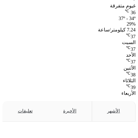
غيوم متفرقة
℃
36
37º - 34º
29%
7.24 كيلومتر/ساعة
℃
37
السبت
℃
37
الأحد
℃
37
الأثنين
℃
38
الثلاثاء
℃
39
الأربعاء
الأشهر
الأخيرة
تعليقات