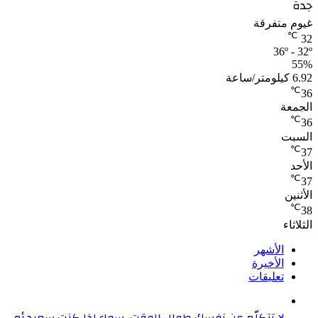
جدة
غيوم متفرقة
℃
32
36º - 32º
55%
6.92 كيلومتر/ساعة
℃
36
الجمعة
℃
36
السبت
℃
37
الأحد
℃
37
الأثنين
℃
38
الثلاثاء
الأشهر
الأخيرة
تعليقات
لا تتكلّم عن نفسك طوال الوقت، سواء إذا كنت سعيد أم