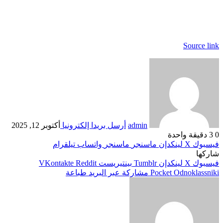
Source link
admin
أرسل بريدا إلكترونيا
أكتوبر 12, 2025
0
3
دقيقة واحدة
فيسبوك
‫X
لينكدإن
ماسنجر
ماسنجر
واتساب
تيلقرام
شاركها
فيسبوك
‫X
لينكدإن
بينتيريست
Odnoklassniki
‫Pocket
مشاركة عبر البريد
طباعة