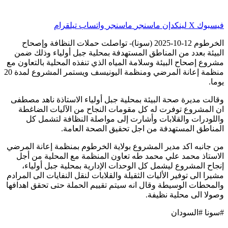
فيسبوك
‫X
لينكدإن
ماسنجر
ماسنجر
واتساب
تيلقرام
الخرطوم 12-10-2025 (سونا)- تواصلت حملات النظافة وإصحاح
البيئة بعدد من المناطق المستهدفة بمحلية جبل أولياء وذلك ضمن
مشروع إصحاح البيئة وسلامة المياه الذي تنفذه المحلية بالتعاون مع
منظمة إعانة المرضي ومنظمة اليونيسف ويستمر المشروع لمدة 20
يوما.
وقالت مديرة صحة البيئة بمحلية جبل أولياء الاستاذة ناهد مصطفى
ان المشروع توفرت له كل مقومات النجاح من الآليات الضاغطة
واللودرات والقلابات وأشارت إلى مواصلة النظافة لتشمل كل
المناطق المستهدفة من اجل تحقيق الصحة العامة.
من جانبه اكد مدير المشروع بولاية الخرطوم بمنظمة إعانة المرضي
الاستاذ محمد علي محمد طه تعاون المنظمة مع المحلية من أجل
إنجاح المشروع ليشمل كل الوحدات الإدارية بمحلية جبل أولياء،
مشيرا الى توفير الأليات الثقيلة والقلابات لنقل النفايات الى المرادم
والمحطات الوسيطة وقال انه سيتم تقييم الحملة حتى تحقق اهدافها
وصولا الى محلية نظيفة.
#سونا #السودان