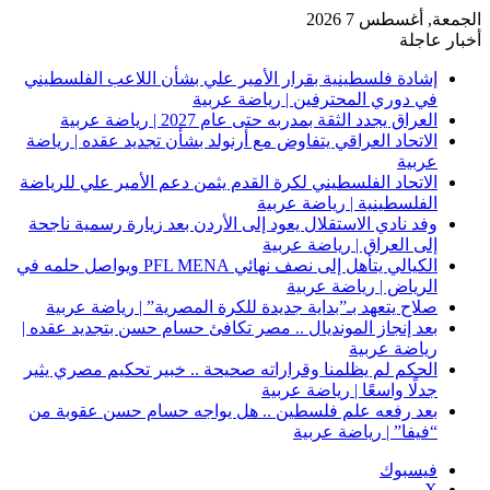
الجمعة, أغسطس 7 2026
أخبار عاجلة
إشادة فلسطينية بقرار الأمير علي بشأن اللاعب الفلسطيني
في دوري المحترفين | رياضة عربية
العراق يجدد الثقة بمدربه حتى عام 2027 | رياضة عربية
الاتحاد العراقي يتفاوض مع أرنولد بشأن تجديد عقده | رياضة
عربية
الاتحاد الفلسطيني لكرة القدم يثمن دعم الأمير علي للرياضة
الفلسطينية | رياضة عربية
وفد نادي الاستقلال يعود إلى الأردن بعد زيارة رسمية ناجحة
إلى العراق | رياضة عربية
الكيالي يتأهل إلى نصف نهائي PFL MENA ويواصل حلمه في
الرياض | رياضة عربية
صلاح يتعهد بـ”بداية جديدة للكرة المصرية” | رياضة عربية
بعد إنجاز المونديال .. مصر تكافئ حسام حسن بتجديد عقده |
رياضة عربية
الحكم لم يظلمنا وقراراته صحيحة .. خبير تحكيم مصري يثير
جدلًا واسعًا | رياضة عربية
بعد رفعه علم فلسطين .. هل يواجه حسام حسن عقوبة من
“فيفا” | رياضة عربية
فيسبوك
‫X