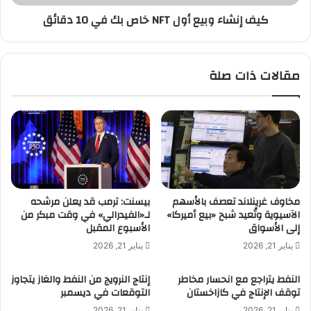
د
و
كيف إنشاء وبيع أول NFT خاص بك في 10 دقائق
ر
ب
ة
ي
ا
ع
ل
أ
مقالات ذات صلة
و
و
ط
ل
ن
N
ي
F
ة
T
ل
خ
د
ا
ع
ص
م
ب
مخاوف غرينلاند تعصف بالأسهم
بيسنت: ترمب قد يعلن مرشحه
ا
ك
الآسيوية وتُعيد شبح «بيع أميركا»
لـ«الفيدرالي» في وقت مبكر من
ل
ف
إلى الأسواق
الأسبوع المقبل
ص
ي
يناير 21, 2026
يناير 21, 2026
ح
1
ة
0
النفط يتراجع مع انحسار مخاطر
إنتاج النرويج من النفط والغاز يتجاوز
د
توقف الإنتاج في كازاخستان
التوقعات في ديسمبر
ق
يناير 21, 2026
يناير 21, 2026
ا