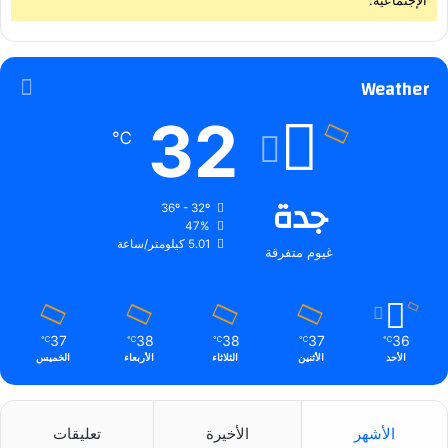
الإجتماعية.
Weather
32
℃
جدة
36º - 32º
47%
5.01 كيلومتر/ساعة
غيوم متفرقة
37
38
38
37
36
℃
℃
℃
℃
℃
الأحد
الأثنين
الثلاثاء
الأربعاء
الخميس
الأشهر
الأخيرة
تعليقات