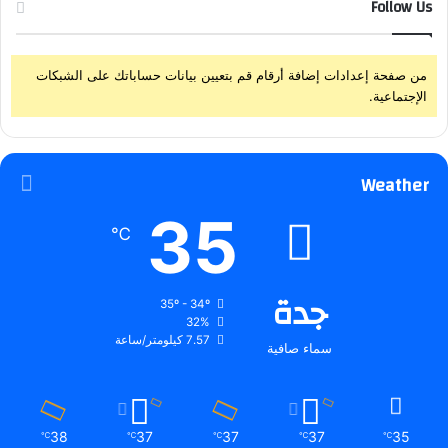
Follow Us
من صفحة إعدادات إضافة أرقام قم بتعيين بيانات حساباتك على الشبكات
الإجتماعية.
Weather
35
℃
جدة
35º - 34º
32%
7.57 كيلومتر/ساعة
سماء صافية
38
37
37
37
35
℃
℃
℃
℃
℃