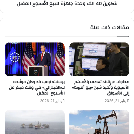
بتكوين 40 الف وحدة جاهزة للبيع الأسبوع المقبل
ل
ل
س
ف
و
و
د
ح
مقالات ذات صلة
ا
د
ن
ة
ي
ج
ي
ا
ن
ه
ا
ز
ل
ة
م
ل
ق
ل
مخاوف غرينلاند تعصف بالأسهم
بيسنت: ترمب قد يعلن مرشحه
ي
ب
الآسيوية وتُعيد شبح «بيع أميركا»
لـ«الفيدرالي» في وقت مبكر من
م
ي
إلى الأسواق
الأسبوع المقبل
ي
ع
يناير 21, 2026
يناير 21, 2026
ن
ا
ف
ل
ي
أ
م
س
ص
ب