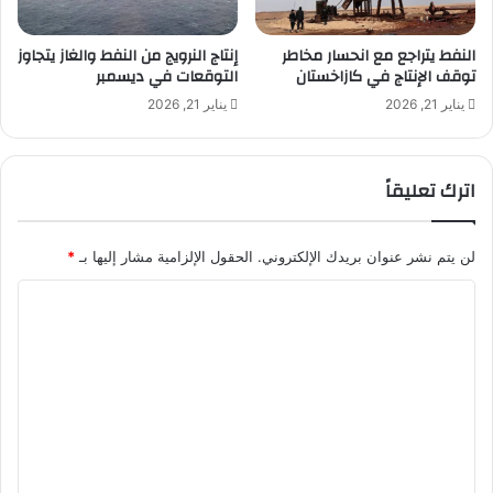
ر
و
ع
ا
النفط يتراجع مع انحسار مخاطر
إنتاج النرويج من النفط والغاز يتجاوز
توقف الإنتاج في كازاخستان
التوقعات في ديسمبر
ل
م
يناير 21, 2026
يناير 21, 2026
ق
ب
ل
اترك تعليقاً
لن يتم نشر عنوان بريدك الإلكتروني.
الحقول الإلزامية مشار إليها بـ
*
ا
ل
ت
ع
ل
ي