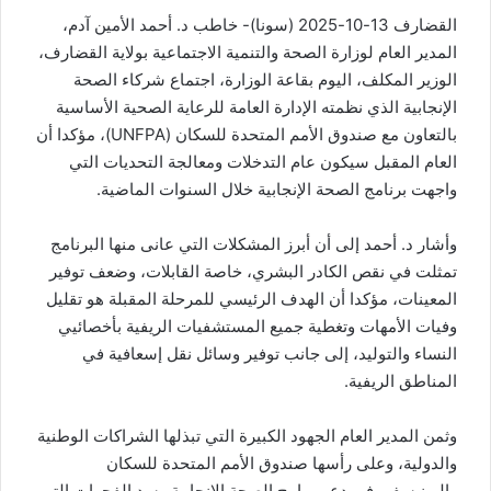
القضارف 13-10-2025 (سونا)- خاطب د. أحمد الأمين آدم،
المدير العام لوزارة الصحة والتنمية الاجتماعية بولاية القضارف،
الوزير المكلف، اليوم بقاعة الوزارة، اجتماع شركاء الصحة
الإنجابية الذي نظمته الإدارة العامة للرعاية الصحية الأساسية
بالتعاون مع صندوق الأمم المتحدة للسكان (UNFPA)، مؤكدا أن
العام المقبل سيكون عام التدخلات ومعالجة التحديات التي
واجهت برنامج الصحة الإنجابية خلال السنوات الماضية.
وأشار د. أحمد إلى أن أبرز المشكلات التي عانى منها البرنامج
تمثلت في نقص الكادر البشري، خاصة القابلات، وضعف توفير
المعينات، مؤكدا أن الهدف الرئيسي للمرحلة المقبلة هو تقليل
وفيات الأمهات وتغطية جميع المستشفيات الريفية بأخصائيي
النساء والتوليد، إلى جانب توفير وسائل نقل إسعافية في
المناطق الريفية.
وثمن المدير العام الجهود الكبيرة التي تبذلها الشراكات الوطنية
والدولية، وعلى رأسها صندوق الأمم المتحدة للسكان
واليونيسف، في دعم برامج الصحة الإنجابية وسد الفجوات التي