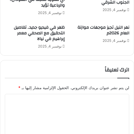
الجنوب الشرقي
والرباعية تؤيد
ت
ى
نوفمبر 4, 2025
د
ا
نوفمبر 4, 2025
م
ج
ب
ت
نهر النيل تجيز موجهات موازنة
ظهر في فيديو جديد.. تفاصيل
ي
م
العام 2026م
التحقيق مع الصحفي معمر
ن
ا
إبراهيم في نيالا
نوفمبر 4, 2025
ا
ع
نوفمبر 4, 2025
ل
ا
ص
ت
ي
ص
ن
اترك تعليقاً
ن
و
د
ا
و
ل
ق
لن يتم نشر عنوان بريدك الإلكتروني.
الحقول الإلزامية مشار إليها بـ
*
غ
ا
ا
ر
ل
ب
ن
ل
–
ق
ت
D
د
W
و
ع
–
ا