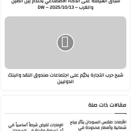
سباق الهيمنة على الذكاء الاصطناعي يحتدم بين الصين
ن
والغرب – DW – 2025/10/13
ة
ع
ل
ش
ى
ب
ا
ح
ل
ح
ذ
ر
ك
ب
ا
ا
ء
ل
ا
ت
شبح حرب التجارة يخيّم على اجتماعات صندوق النقد والبنك
ل
ج
الدوليين
ا
ا
ص
ر
ط
ة
ن
ي
مقالات ذات صلة
ا
خ
ع
يّ
ي
م
الأرصاد: طقس السودان يتأثر برياح
ي
ع
الإمارات تفرض شرطاً أساسياً في
شمالية وأمطار محدودة في
ح
أي تسوية مقبلة في السودان..
ل