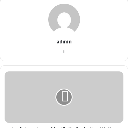
admin
موق
ع
الوي
ب
س
ب
ا
ق
ا
ل
ه
ي
م