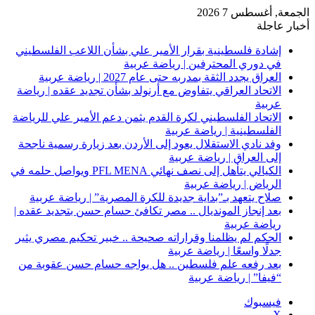
الجمعة, أغسطس 7 2026
أخبار عاجلة
إشادة فلسطينية بقرار الأمير علي بشأن اللاعب الفلسطيني
في دوري المحترفين | رياضة عربية
العراق يجدد الثقة بمدربه حتى عام 2027 | رياضة عربية
الاتحاد العراقي يتفاوض مع أرنولد بشأن تجديد عقده | رياضة
عربية
الاتحاد الفلسطيني لكرة القدم يثمن دعم الأمير علي للرياضة
الفلسطينية | رياضة عربية
وفد نادي الاستقلال يعود إلى الأردن بعد زيارة رسمية ناجحة
إلى العراق | رياضة عربية
الكيالي يتأهل إلى نصف نهائي PFL MENA ويواصل حلمه في
الرياض | رياضة عربية
صلاح يتعهد بـ”بداية جديدة للكرة المصرية” | رياضة عربية
بعد إنجاز المونديال .. مصر تكافئ حسام حسن بتجديد عقده |
رياضة عربية
الحكم لم يظلمنا وقراراته صحيحة .. خبير تحكيم مصري يثير
جدلًا واسعًا | رياضة عربية
بعد رفعه علم فلسطين .. هل يواجه حسام حسن عقوبة من
“فيفا” | رياضة عربية
فيسبوك
‫X