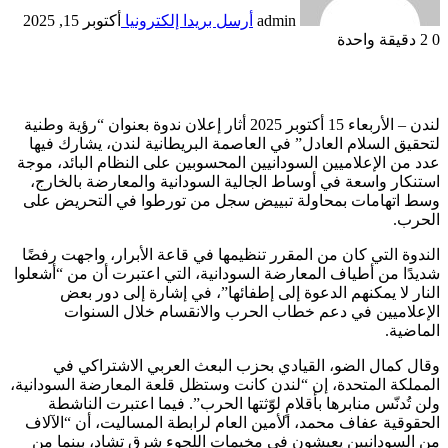
admin
أرسل بريدا إلكترونيا
أكتوبر 15, 2025
0
2
دقيقة واحدة
لندن – الأربعاء 15 أكتوبر 2025 أثار إعلان ندوة بعنوان “رؤية وطنية
لتحقيق السلام العادل” في العاصمة البريطانية لندن، يشارك فيها
عدد من الإعلاميين السودانيين المحسوبين على النظام البائد، موجة
استنكار واسعة في أوساط الجالية السودانية والمعارضة بالخارج،
وسط اتهامات بمحاولة تبييض سجل من تورطوا في التحريض على
الحرب.
الندوة التي كان من المقرر تنظيمها في قاعة الأبرار، واجهت رفضًا
شديدًا من أطياف المعارضة السودانية، التي اعتبرت أن من “أشعلوا
النار لا يمكنهم الدعوة إلى إطفائها”، في إشارة إلى دور بعض
الإعلاميين في دعم خطاب الحرب والانقسام خلال السنوات
الماضية.
وقال كمال الضو، القيادي بحزب البعث العربي الاشتراكي في
المملكة المتحدة، إن “لندن كانت وستظل قلعة المعارضة السودانية،
ولن تُدنّس منابرها بأقلامٍ لوّثتها الحرب”. فيما اعتبرت الناشطة
الحقوقية عفاف محمد، الأمين العام لرابطة المساليت، أن “الآلاف
من السودانيين يعيشون في مخيمات اللجوء شرق تشاد، بينما من