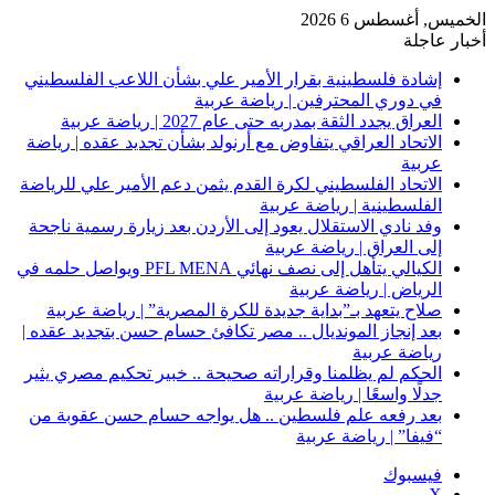
الخميس, أغسطس 6 2026
أخبار عاجلة
إشادة فلسطينية بقرار الأمير علي بشأن اللاعب الفلسطيني
في دوري المحترفين | رياضة عربية
العراق يجدد الثقة بمدربه حتى عام 2027 | رياضة عربية
الاتحاد العراقي يتفاوض مع أرنولد بشأن تجديد عقده | رياضة
عربية
الاتحاد الفلسطيني لكرة القدم يثمن دعم الأمير علي للرياضة
الفلسطينية | رياضة عربية
وفد نادي الاستقلال يعود إلى الأردن بعد زيارة رسمية ناجحة
إلى العراق | رياضة عربية
الكيالي يتأهل إلى نصف نهائي PFL MENA ويواصل حلمه في
الرياض | رياضة عربية
صلاح يتعهد بـ”بداية جديدة للكرة المصرية” | رياضة عربية
بعد إنجاز المونديال .. مصر تكافئ حسام حسن بتجديد عقده |
رياضة عربية
الحكم لم يظلمنا وقراراته صحيحة .. خبير تحكيم مصري يثير
جدلًا واسعًا | رياضة عربية
بعد رفعه علم فلسطين .. هل يواجه حسام حسن عقوبة من
“فيفا” | رياضة عربية
فيسبوك
‫X