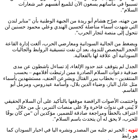
تسببوا في مأساتهم يسعون الآن لتلميع أنفسهم عبر شعارات
السلام”.
من جهته، صرّح هشام أبو ريدة من الجبهة الوطنية بأن “منابر لندن
التي شهدت أسماء مناضلة كحسين الهندي وعلي محمود حسنين لن
تتحول إلى منصة لتجار الحرب”.
وبضغط من الجالية السودانية ومعارضي الحرب، ألغت إدارة القاعة
الحجز المخصص للندوة، بعد أن نفت تنسيقية الروابط والجاليات
السودانية أي علاقة لها بالفعالية.
الجدل لم يتوقف عند حدود الإلغاء، إذ تساءل ناشطون عن مدى
صدقية دعوات السلام الصادرة ممن ارتبطت أقلامهم – بحسب
المنتقدين – بخطاب يبرر القتال ويشرعن العنف، مستشهدين بأسماء
مثل عادل الباز، وضياء الدين بلال، وأسامة عيدروس، ومزمل أبو
القاسم.
واختتمت الأصوات الرافضة موقفها بالتأكيد على أن السلام الحقيقي
لا يُبنى في ندوات فاخرة ولا على منصات التبرير، بل من خلال
اعتراف بالخطأ ومراجعة صادقة للضمير، مؤكدين أن “من كان بوقًا
للحرب، لا يحق له أن يتحدث باسم السلام”.
تنويه
: الخبر تم جلبه من المصدر ونشره اليا في اخبار السودان كما
هو رابط