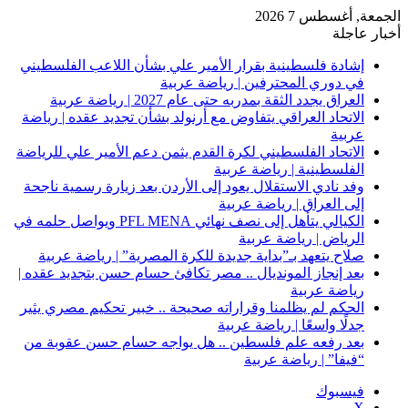
الجمعة, أغسطس 7 2026
أخبار عاجلة
إشادة فلسطينية بقرار الأمير علي بشأن اللاعب الفلسطيني
في دوري المحترفين | رياضة عربية
العراق يجدد الثقة بمدربه حتى عام 2027 | رياضة عربية
الاتحاد العراقي يتفاوض مع أرنولد بشأن تجديد عقده | رياضة
عربية
الاتحاد الفلسطيني لكرة القدم يثمن دعم الأمير علي للرياضة
الفلسطينية | رياضة عربية
وفد نادي الاستقلال يعود إلى الأردن بعد زيارة رسمية ناجحة
إلى العراق | رياضة عربية
الكيالي يتأهل إلى نصف نهائي PFL MENA ويواصل حلمه في
الرياض | رياضة عربية
صلاح يتعهد بـ”بداية جديدة للكرة المصرية” | رياضة عربية
بعد إنجاز المونديال .. مصر تكافئ حسام حسن بتجديد عقده |
رياضة عربية
الحكم لم يظلمنا وقراراته صحيحة .. خبير تحكيم مصري يثير
جدلًا واسعًا | رياضة عربية
بعد رفعه علم فلسطين .. هل يواجه حسام حسن عقوبة من
“فيفا” | رياضة عربية
فيسبوك
‫X