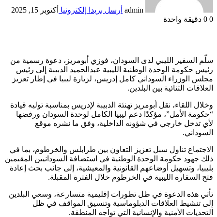
admin
أرسل بريدا إلكترونيا
أكتوبر 15, 2025
0
0
دقيقة واحدة
سلّم السفير الليبي لدى السودان، فوزي أبومريز، دعوة رسمية من
رئيس حكومة الوحدة الوطنية الليبية عبدالحميد الدبيبة إلى رئيس
مجلس الوزراء السوداني كامل إدريس، لزيارة ليبيا في إطار تعزيز
العلاقات الثنائية بين البلدين.
وخلال اللقاء، نقل أبومريز تهنئة الدبيبة لإدريس بمناسبة توليه قيادة
“حكومة الأمل”، مؤكدًا دعم ليبيا الكامل لوحدة السودان ورفضها
لأي تدخل خارجي في شؤونه الداخلية، وفق ما نشره موقع
السوداني.
الاجتماع تناول سبل تعزيز التعاون بين طرابلس والخرطوم، بما في
ذلك جهود حكومة الوحدة الوطنية في استضافة السودانيين المقيمين
بليبيا، وتسهيل أوضاعهم القانونية والمعيشية، إلى جانب بحث إعادة
فتح السفارة الليبية في الخرطوم خلال الفترة المقبلة.
تأتي هذه الدعوة في ظل تطورات إقليمية متسارعة، وسعي البلدين
إلى تنشيط العلاقات الدبلوماسية وتنسيق المواقف في ظل
التحديات الأمنية والإنسانية التي تواجه المنطقة.