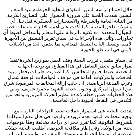
خلال اجتماع ترأسه المدير التنفيذي لمحلية الخرطوم عبد المنعم
البشير، شددت اللجنة على ضرورة الحصول على التصاريح اللازمة
من النيابة العامة والشرطة والاستخبارات العسكرية قبل نقل أي
منقولات داخل المدينة. كما أكدت على أهمية الالتزام بساعات حظر
التجوال المحددة، مع تكثيف الرقابة على المعابر والمداخل لضبط أي
تجاوزات. وتأتي هذه الإجراءات في سياق تعزيز التنسيق بين الأجهزة
الأمنية وتفعيل آليات الضبط الميداني، بما يضمن الحد من الانفلات
الأمني في المناطق الحيوية.
في سياق متصل، قررت اللجنة وقف العمل بموازين الخردة تنفيذًا
لقرار سابق يحظر التعامل في هذا القطاع، مع توجيه الجهات
المختصة بضبط جميع المخالفين. كما أصدرت تعليمات بحظر مبيت
الحافلات والمركبات العامة في مواقف المواصلات الواقعة شمال
وغرب المدينة الرياضية، إلى جانب إزالة المخالفات المرصودة شرق
نفق السوق المركزي وجنوب حديقة الشهيد محمود شريف. وتأتي
هذه الخطوات ضمن خطة لإعادة تنظيم الحركة المرورية والحد من
التكدس في النقاط الحيوية داخل العاصمة.
شددت اللجنة على استمرار حملات ضبط الدراجات النارية، مع
توجيه محطات الوقود بعدم تزويدها بالوقود في حال عدم استيفائها
للشروط القانونية. كما تقرر حجز أي دراجة مخالفة وفقًا لتوجيهات
لجنة أمن الولاية. وفي إطار مكافحة الجريمة، أطلقت اللجنة حملات
شرطية في وسط الخرطوم تستهدف المتشردين والمتسولين، إلى