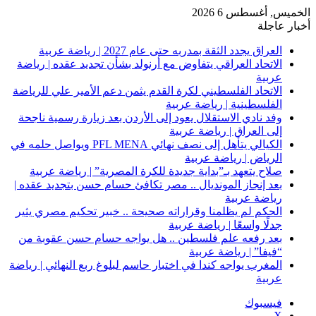
الخميس, أغسطس 6 2026
أخبار عاجلة
العراق يجدد الثقة بمدربه حتى عام 2027 | رياضة عربية
الاتحاد العراقي يتفاوض مع أرنولد بشأن تجديد عقده | رياضة
عربية
الاتحاد الفلسطيني لكرة القدم يثمن دعم الأمير علي للرياضة
الفلسطينية | رياضة عربية
وفد نادي الاستقلال يعود إلى الأردن بعد زيارة رسمية ناجحة
إلى العراق | رياضة عربية
الكيالي يتأهل إلى نصف نهائي PFL MENA ويواصل حلمه في
الرياض | رياضة عربية
صلاح يتعهد بـ”بداية جديدة للكرة المصرية” | رياضة عربية
بعد إنجاز المونديال .. مصر تكافئ حسام حسن بتجديد عقده |
رياضة عربية
الحكم لم يظلمنا وقراراته صحيحة .. خبير تحكيم مصري يثير
جدلًا واسعًا | رياضة عربية
بعد رفعه علم فلسطين .. هل يواجه حسام حسن عقوبة من
“فيفا” | رياضة عربية
المغرب يواجه كندا في اختبار حاسم لبلوغ ربع النهائي | رياضة
عربية
فيسبوك
‫X