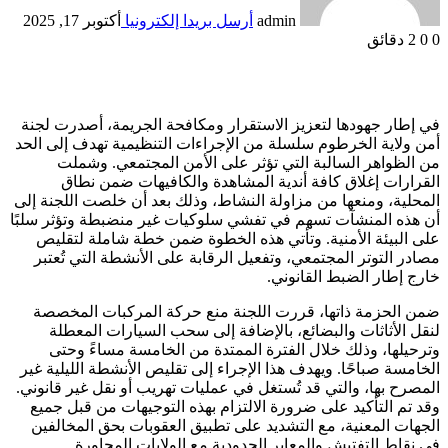
admin
أرسل بريدا إلكترونيا
أكتوبر 17, 2025
0
0
2 دقائق
في إطار جهودها لتعزيز الاستقرار ومكافحة الجريمة، أصدرت لجنة
أمن ولاية الخرطوم سلسلة من الإجراءات التنظيمية تهدف إلى الحد
من الظواهر السالبة التي تؤثر على الأمن المجتمعي. وشملت
القرارات إغلاق كافة أندية المشاهدة والكافيهات ضمن نطاق
المحلية، ومنعها من مزاولة النشاط، وذلك بعد أن خلصت اللجنة إلى
أن هذه المنشآت تسهم في تفشي سلوكيات غير منضبطة وتؤثر سلبًا
على البيئة الأمنية. وتأتي هذه الخطوة ضمن خطة شاملة لتقليص
مصادر التوتر المجتمعي، وتفعيل الرقابة على الأنشطة التي تُعتبر
خارج إطار الضبط القانوني.
ضمن الحزمة ذاتها، قررت اللجنة منع حركة المركبات المخصصة
لنقل الأثاثات والبضائع، بالإضافة إلى سحب السيارات المعطلة
وترحيلها، وذلك خلال الفترة الممتدة من الخامسة مساءً وحتى
الخامسة صباحًا. ويهدف هذا الإجراء إلى تقليص الأنشطة الليلية غير
المصرح بها، والتي قد تُستغل في عمليات تهريب أو نقل غير قانوني.
وقد تم التأكيد على ضرورة الالتزام بهذه التوجيهات من قبل جميع
الجهات المعنية، مع التشديد على تطبيق العقوبات بحق المخالفين
في نقاط التفتيش والمعابر الحدودية مع الولايات المجاورة.