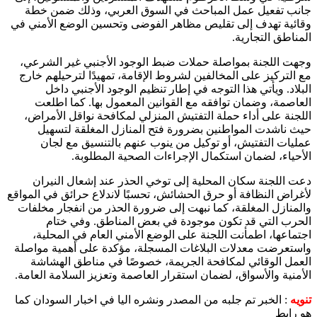
جانب تفعيل عمل المباحث في السوق العربي، وذلك ضمن خطة
وقائية تهدف إلى تقليص مظاهر الفوضى وتحسين الوضع الأمني في
المناطق التجارية.
وجهت اللجنة بمواصلة حملات ضبط الوجود الأجنبي غير الشرعي،
مع التركيز على المخالفين لشروط الإقامة، تمهيدًا لترحيلهم خارج
البلاد. ويأتي هذا التوجه في إطار تنظيم الوجود الأجنبي داخل
العاصمة، وضمان توافقه مع القوانين المعمول بها. كما اطلعت
اللجنة على أداء حملة التفتيش المنزلي لمكافحة نواقل الأمراض،
حيث ناشدت المواطنين بضرورة فتح المنازل المغلقة لتسهيل
عمليات التفتيش، أو توكيل من ينوب عنهم بالتنسيق مع لجان
الأحياء، لضمان استكمال الإجراءات الصحية المطلوبة.
دعت اللجنة سكان المحلية إلى توخي الحذر عند إشعال النيران
لأغراض النظافة أو حرق الحشائش، تحسبًا لاندلاع حرائق في المواقع
والمنازل المغلقة، كما نبهت إلى ضرورة الحذر من انفجار مخلفات
الحرب التي قد تكون موجودة في بعض المناطق. وفي ختام
اجتماعها، اطمأنت اللجنة على الوضع الأمني العام في المحلية،
واستعرضت معدلات البلاغات المسجلة، مؤكدة على أهمية مواصلة
العمل الوقائي لمكافحة الجريمة، خصوصًا في مناطق الهشاشة
الأمنية والأسواق، لضمان استقرار العاصمة وتعزيز السلامة العامة.
تنويه
: الخبر تم جلبه من المصدر ونشره اليا في اخبار السودان كما
هو رابط