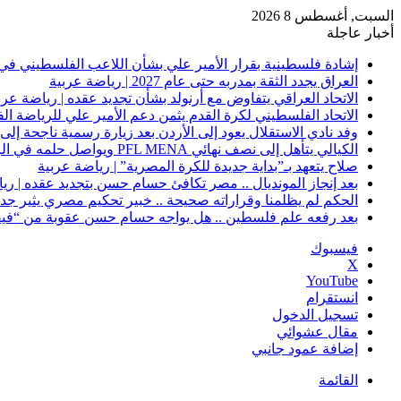
السبت, أغسطس 8 2026
أخبار عاجلة
إشادة فلسطينية بقرار الأمير علي بشأن اللاعب الفلسطيني في 
العراق يجدد الثقة بمدربه حتى عام 2027 | رياضة عربية
الاتحاد العراقي يتفاوض مع أرنولد بشأن تجديد عقده | رياضة عرب
الاتحاد الفلسطيني لكرة القدم يثمن دعم الأمير علي للرياضة ال
وفد نادي الاستقلال يعود إلى الأردن بعد زيارة رسمية ناجحة إلى 
الكيالي يتأهل إلى نصف نهائي PFL MENA ويواصل حلمه في الرياض | رياضة عربية
صلاح يتعهد بـ”بداية جديدة للكرة المصرية” | رياضة عربية
بعد إنجاز المونديال .. مصر تكافئ حسام حسن بتجديد عقده | ري
الحكم لم يظلمنا وقراراته صحيحة .. خبير تحكيم مصري يثير جدلًا
بعد رفعه علم فلسطين .. هل يواجه حسام حسن عقوبة من “فيفا
فيسبوك
‫X
‫YouTube
انستقرام
تسجيل الدخول
مقال عشوائي
إضافة عمود جانبي
القائمة