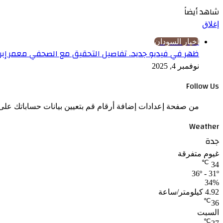
شاهد أيضاً
إغلاق
اخبار السودان
ظهر في فيديو جديد.. تفاصيل التحقيق مع الصحفي معمر إبرا
نوفمبر 4, 2025
Follow Us
من صفحة إعدادات إضافة أرقام قم بتعيين بيانات حساباتك على 
Weather
جدة
غيوم متفرقة
℃
34
36º - 31º
34%
4.92 كيلومتر/ساعة
℃
36
السبت
℃