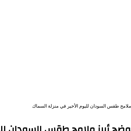
لامح طقس السودان لليوم الأخير في منزلة السماك
وضح أبرز ملامح طقس السودان لليو