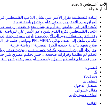
الأحد, أغسطس 9 2026
أخبار عاجلة
إشادة فلسطينية بقرار الأمير علي بشأن اللاعب الفلسطيني في 
العراق يجدد الثقة بمدربه حتى عام 2027 | رياضة عربية
الاتحاد العراقي يتفاوض مع أرنولد بشأن تجديد عقده | رياضة عرب
الاتحاد الفلسطيني لكرة القدم يثمن دعم الأمير علي للرياضة ال
وفد نادي الاستقلال يعود إلى الأردن بعد زيارة رسمية ناجحة إلى 
الكيالي يتأهل إلى نصف نهائي PFL MENA ويواصل حلمه في الرياض | رياضة عربية
صلاح يتعهد بـ”بداية جديدة للكرة المصرية” | رياضة عربية
بعد إنجاز المونديال .. مصر تكافئ حسام حسن بتجديد عقده | ري
الحكم لم يظلمنا وقراراته صحيحة .. خبير تحكيم مصري يثير جدلًا
بعد رفعه علم فلسطين .. هل يواجه حسام حسن عقوبة من “فيفا
فيسبوك
‫X
‫YouTube
انستقرام
تسجيل الدخول
مقال عشوائي
إضافة عمود جانبي
القائمة