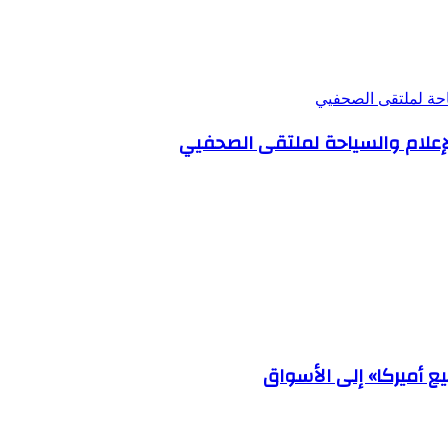
احة لملتقى الصحفيي
لإعلام والسياحة لملتقى الصحفيي
ع أميركا» إلى الأسواق