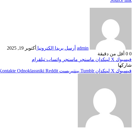
Source link
admin
أرسل بريدا إلكترونيا
أكتوبر 19, 2025
0
0
أقل من دقيقة
فيسبوك
‫X
لينكدإن
ماسنجر
ماسنجر
واتساب
تيلقرام
شاركها
فيسبوك
‫X
لينكدإن
بينتيريست
Odnoklassniki