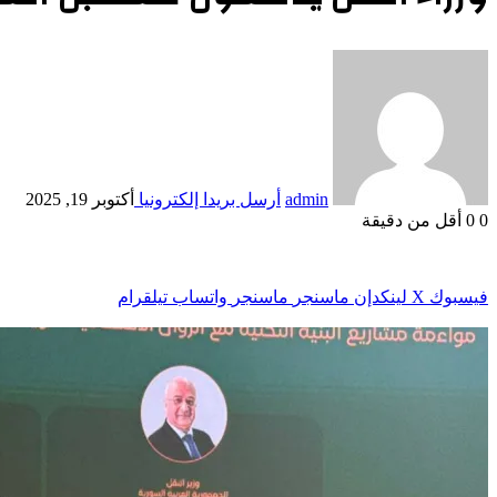
admin
أرسل بريدا إلكترونيا
أكتوبر 19, 2025
0
0
أقل من دقيقة
فيسبوك
‫X
لينكدإن
ماسنجر
ماسنجر
واتساب
تيلقرام