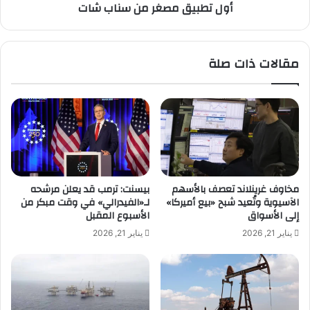
أول تطبيق مصغر من سناب شات
ف
ص
ا
غ
ص
ر
ي
م
مقالات ذات صلة
ل
ن
ت
س
ر
ن
ح
ا
ي
ب
ل
ش
ا
ا
ل
ت
أ
مخاوف غرينلاند تعصف بالأسهم
بيسنت: ترمب قد يعلن مرشحه
ج
الآسيوية وتُعيد شبح «بيع أميركا»
لـ«الفيدرالي» في وقت مبكر من
ا
إلى الأسواق
الأسبوع المقبل
ن
يناير 21, 2026
يناير 21, 2026
ب
غ
ي
ر
ا