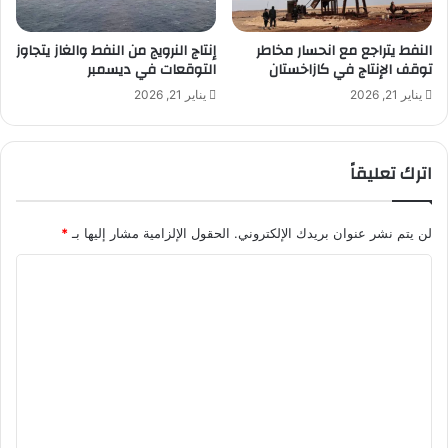
ل
م
ق
النفط يتراجع مع انحسار مخاطر
إنتاج النرويج من النفط والغاز يتجاوز
ن
توقف الإنتاج في كازاخستان
التوقعات في ديسمبر
ن
يناير 21, 2026
يناير 21, 2026
ي
ن
و
اترك تعليقاً
ض
ب
ط
أ
لن يتم نشر عنوان بريدك الإلكتروني.
الحقول الإلزامية مشار إليها بـ
*
س
ا
ب
و
ل
ع
ت
ي
ل
ع
ل
ل
أ
ي
ج
ا