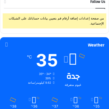
Follow Us
من صفحة إعدادات إضافة أرقام قم بتعيين بيانات حساباتك على الشبكات
الإجتماعية.
Weather
35
℃
جدة
35º - 34º
39%
9.62 كيلومتر/ساعة
غيوم متفرقة
38
36
37
36
35
℃
℃
℃
℃
℃