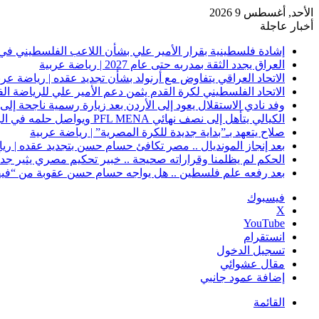
الأحد, أغسطس 9 2026
أخبار عاجلة
إشادة فلسطينية بقرار الأمير علي بشأن اللاعب الفلسطيني في 
العراق يجدد الثقة بمدربه حتى عام 2027 | رياضة عربية
الاتحاد العراقي يتفاوض مع أرنولد بشأن تجديد عقده | رياضة عرب
الاتحاد الفلسطيني لكرة القدم يثمن دعم الأمير علي للرياضة ال
وفد نادي الاستقلال يعود إلى الأردن بعد زيارة رسمية ناجحة إلى 
الكيالي يتأهل إلى نصف نهائي PFL MENA ويواصل حلمه في الرياض | رياضة عربية
صلاح يتعهد بـ”بداية جديدة للكرة المصرية” | رياضة عربية
بعد إنجاز المونديال .. مصر تكافئ حسام حسن بتجديد عقده | ري
الحكم لم يظلمنا وقراراته صحيحة .. خبير تحكيم مصري يثير جدلًا
بعد رفعه علم فلسطين .. هل يواجه حسام حسن عقوبة من “فيفا
فيسبوك
‫X
‫YouTube
انستقرام
تسجيل الدخول
مقال عشوائي
إضافة عمود جانبي
القائمة