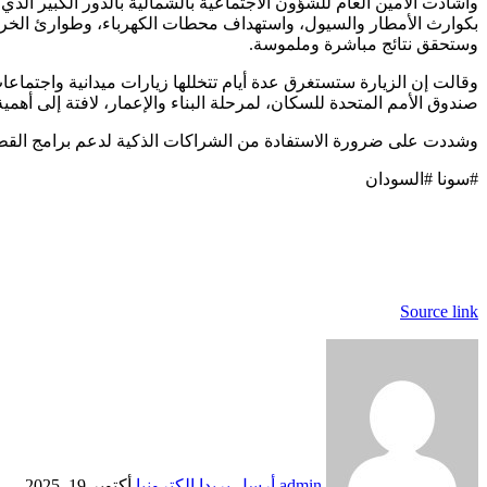
وأشادت الأمين العام للشؤون الاجتماعية بالشمالية بالدور الكبير الذي 
بكوارث الأمطار والسيول، واستهداف محطات الكهرباء، وطوارئ الخريف
وستحقق نتائج مباشرة وملموسة.
وقالت إن الزيارة ستستغرق عدة أيام تتخللها زيارات ميدانية واجتما
صندوق الأمم المتحدة للسكان، لمرحلة البناء والإعمار، لافتة إلى أ
وشددت على ضرورة الاستفادة من الشراكات الذكية لدعم برامج القط
#سونا #السودان
Source link
admin
أرسل بريدا إلكترونيا
أكتوبر 19, 2025