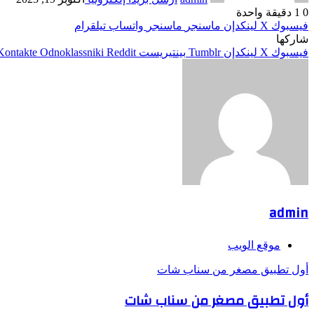
0
1
دقيقة واحدة
فيسبوك
‫X
لينكدإن
ماسنجر
ماسنجر
واتساب
تيلقرام
شاركها
فيسبوك
‫X
لينكدإن
بينتيريست
Odnoklassniki
admin
موقع الويب
أول تطبيق مصغر من سناب شات
أول تطبيق مصغر من سناب شات