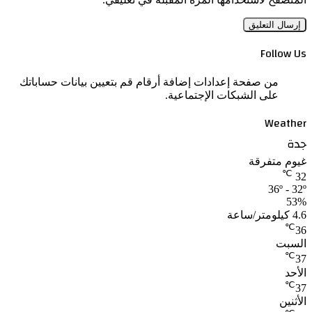
Follow Us
من صفحة إعدادات إضافة أرقام قم بتعيين بيانات حساباتك
على الشبكات الإجتماعية.
Weather
جدة
غيوم متفرقة
℃
32
36º - 32º
53%
4.6 كيلومتر/ساعة
℃
36
السبت
℃
37
الأحد
℃
37
الأثنين