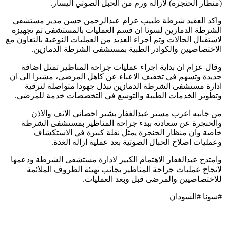
(منظار الحنجرة) لازالة ورم من الحبل الصوتي اليسار.
واكد العقيد شرطة طبيب عزام عبدالرحمن حسن مدير مستشفي
الشرطة الدمازين لسونا ان قسم العمليات بالمستشفى تم تجهيزه
لاستقبال الحالات وتم اجراء العديد من العمليات النوعية بالتعاون مع
الاختصاصيين والكوادر الطبية بمستشفى الشرطة الدمازين.
وقال عزام ان بداية اجراء عمليات جراحة المناظير تمثل اضافة
جديدة وتسهم في تخفيف الاعباء عن كاهل المرضى، مشيرا الى ان
ادارة مستشفى الشرطة الدمازين تبذل جهودا متواصلة لترقية
وتطوير الخدمات الطبية والتوسع في التخصصات خدمة للمرضى.
من جانبه اعرب مستر عبدالغفار بشير اخصائي الانف والاذن
والحنجرة عن سعادته ببدء جراحة المناظير بمستشفى الشرطة
خاصة وان منظار الحنجرة يمثل نقلة كبيرة في الاستكشاف
وعمليات اصلاح الحبال الصوتية بعد عملية ازالة الغدة.
وامتدح عبدالغفار الاهتمام الكبير لادارة مستشفى الشرطة ودعمها
لانجاح عمليات جراحة المناظير بجانب تهيئة الظروف الملائمة
للاختصاصيين والمرضى قبل وبعد العمليات.
#سونا #السودان