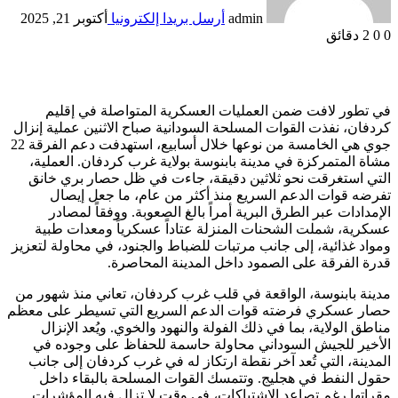
admin
أرسل بريدا إلكترونيا
أكتوبر 21, 2025
0
0
2 دقائق
في تطور لافت ضمن العمليات العسكرية المتواصلة في إقليم
كردفان، نفذت القوات المسلحة السودانية صباح الاثنين عملية إنزال
جوي هي الخامسة من نوعها خلال أسابيع، استهدفت دعم الفرقة 22
مشاة المتمركزة في مدينة بابنوسة بولاية غرب كردفان. العملية،
التي استغرقت نحو ثلاثين دقيقة، جاءت في ظل حصار بري خانق
تفرضه قوات الدعم السريع منذ أكثر من عام، ما جعل إيصال
الإمدادات عبر الطرق البرية أمراً بالغ الصعوبة. ووفقاً لمصادر
عسكرية، شملت الشحنات المنزلة عتاداً عسكرياً ومعدات طبية
ومواد غذائية، إلى جانب مرتبات للضباط والجنود، في محاولة لتعزيز
قدرة الفرقة على الصمود داخل المدينة المحاصرة.
مدينة بابنوسة، الواقعة في قلب غرب كردفان، تعاني منذ شهور من
حصار عسكري فرضته قوات الدعم السريع التي تسيطر على معظم
مناطق الولاية، بما في ذلك الفولة والنهود والخوي. ويُعد الإنزال
الأخير للجيش السوداني محاولة حاسمة للحفاظ على وجوده في
المدينة، التي تُعد آخر نقطة ارتكاز له في غرب كردفان إلى جانب
حقول النفط في هجليج. وتتمسك القوات المسلحة بالبقاء داخل
مقراتها رغم تصاعد الاشتباكات، في وقت لا تزال فيه المؤشرات