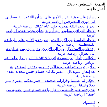
الجمعة, أغسطس 7 2026
أخبار عاجلة
إشادة فلسطينية بقرار الأمير علي بشأن اللاعب الفلسطيني
في دوري المحترفين | رياضة عربية
العراق يجدد الثقة بمدربه حتى عام 2027 | رياضة عربية
الاتحاد العراقي يتفاوض مع أرنولد بشأن تجديد عقده | رياضة
عربية
الاتحاد الفلسطيني لكرة القدم يثمن دعم الأمير علي للرياضة
الفلسطينية | رياضة عربية
وفد نادي الاستقلال يعود إلى الأردن بعد زيارة رسمية ناجحة
إلى العراق | رياضة عربية
الكيالي يتأهل إلى نصف نهائي PFL MENA ويواصل حلمه في
الرياض | رياضة عربية
صلاح يتعهد بـ”بداية جديدة للكرة المصرية” | رياضة عربية
بعد إنجاز المونديال .. مصر تكافئ حسام حسن بتجديد عقده |
رياضة عربية
الحكم لم يظلمنا وقراراته صحيحة .. خبير تحكيم مصري يثير
جدلًا واسعًا | رياضة عربية
بعد رفعه علم فلسطين .. هل يواجه حسام حسن عقوبة من
“فيفا” | رياضة عربية
فيسبوك
‫X