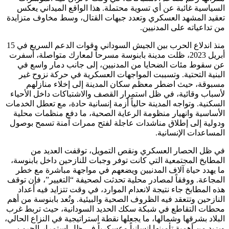
السياسية غائبة عن أي تسوية محتملة. هذا الواقع الميداني يعكس
تعقيد المشهد العسكري وتعدد جبهات القتال، وسط مخاوف متزايدة
من تداعياته على المدنيين.
منذ اندلاع الحرب بين الجيش السوداني وقوات الدعم السريع في 15
أبريل 2023، ظلت مدينة بابنوسة مسرحاً لمعارك متواصلة، أسفرت
عن سقوط مئات الضحايا من المدنيين، إلى جانب دمار واسع في
البنية التحتية. وتسببت المواجهات العسكرية في حركة نزوح غير
مسبوقة، حيث اضطر معظم سكان المدينة إلى إخلاء منازلهم
لأسباب وقائية، في ظل استمرار القصف والاشتباكات داخل الأحياء
السكنية. وتواجه المدينة حالياً أزمة إنسانية حادة، مع تعطل الخدمات
الأساسية وانهيار منظومة الرعاية الصحية، ما دفع منظمات محلية
ودولية إلى إطلاق مناشدات عاجلة لفتح ممرات آمنة تسمح بوصول
المساعدات الإنسانية.
في ظل الحصار العسكري ونقص التمويل، توقفت العديد من
المطابخ المجتمعية التي كانت توفر وجبات للنازحين داخل بابنوسة،
ما يهدد حياة آلاف المدنيين ويضعهم في مواجهة مباشرة مع خطر
المجاعة. ووفقاً لمصادر محلية تحدثت لصحيفة “التغيير”، فإن توقف
هذه المطابخ جاء نتيجة لانعدام الموارد، في وقت تتزايد فيه أعداد
النازحين وتتعقد فيه الظروف الصحية والبيئية. وتُعد بابنوسة من أهم
محطات التقاطع في شبكة سكك الحديد السودانية، حيث تربط غرب
البلاد بشرقها وشمالها، ما يجعلها نقطة استراتيجية في النزاع الحالي،
ويزيد من أهمية تأمينها إنسانياً وعسكرياً في ظل استمرار الحرب.