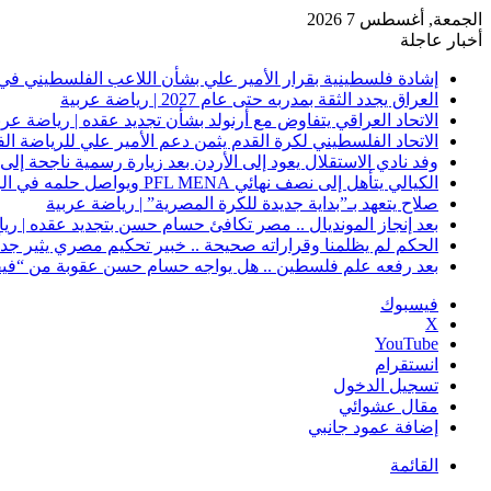
الجمعة, أغسطس 7 2026
أخبار عاجلة
إشادة فلسطينية بقرار الأمير علي بشأن اللاعب الفلسطيني في 
العراق يجدد الثقة بمدربه حتى عام 2027 | رياضة عربية
الاتحاد العراقي يتفاوض مع أرنولد بشأن تجديد عقده | رياضة عرب
الاتحاد الفلسطيني لكرة القدم يثمن دعم الأمير علي للرياضة ال
وفد نادي الاستقلال يعود إلى الأردن بعد زيارة رسمية ناجحة إلى 
الكيالي يتأهل إلى نصف نهائي PFL MENA ويواصل حلمه في الرياض | رياضة عربية
صلاح يتعهد بـ”بداية جديدة للكرة المصرية” | رياضة عربية
بعد إنجاز المونديال .. مصر تكافئ حسام حسن بتجديد عقده | ري
الحكم لم يظلمنا وقراراته صحيحة .. خبير تحكيم مصري يثير جدلًا
بعد رفعه علم فلسطين .. هل يواجه حسام حسن عقوبة من “فيفا
فيسبوك
‫X
‫YouTube
انستقرام
تسجيل الدخول
مقال عشوائي
إضافة عمود جانبي
القائمة