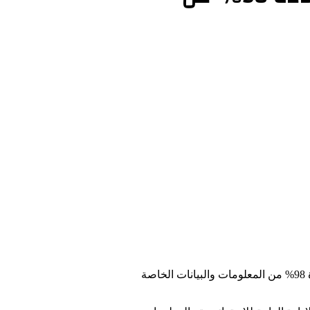
من الخرطوم 21-10-2025 (سونا) – كشف الأمين العام للمجلس الأعلي للاستراتيجية والمعلومات بولاية الخرطوم د. عصام بطران عن استعادة 98% من المعلومات والبيانات الخاصة