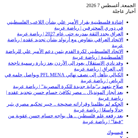
الجمعة, أغسطس 7 2026
أخبار عاجلة
إشادة فلسطينية بقرار الأمير علي بشأن اللاعب الفلسطيني
في دوري المحترفين | رياضة عربية
العراق يجدد الثقة بمدربه حتى عام 2027 | رياضة عربية
الاتحاد العراقي يتفاوض مع أرنولد بشأن تجديد عقده | رياضة
عربية
الاتحاد الفلسطيني لكرة القدم يثمن دعم الأمير علي للرياضة
الفلسطينية | رياضة عربية
وفد نادي الاستقلال يعود إلى الأردن بعد زيارة رسمية ناجحة
إلى العراق | رياضة عربية
الكيالي يتأهل إلى نصف نهائي PFL MENA ويواصل حلمه في
الرياض | رياضة عربية
صلاح يتعهد بـ”بداية جديدة للكرة المصرية” | رياضة عربية
بعد إنجاز المونديال .. مصر تكافئ حسام حسن بتجديد عقده |
رياضة عربية
الحكم لم يظلمنا وقراراته صحيحة .. خبير تحكيم مصري يثير
جدلًا واسعًا | رياضة عربية
بعد رفعه علم فلسطين .. هل يواجه حسام حسن عقوبة من
“فيفا” | رياضة عربية
فيسبوك
‫X