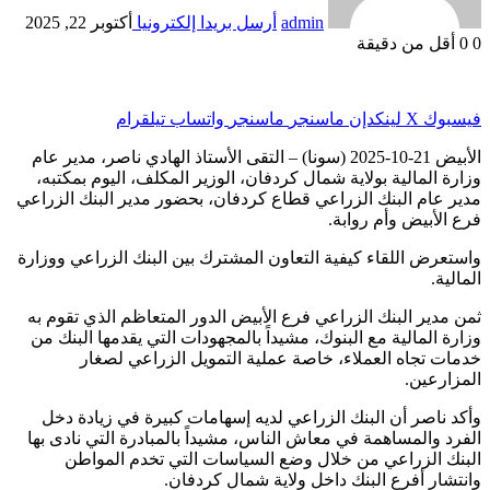
admin
أرسل بريدا إلكترونيا
أكتوبر 22, 2025
0
0
أقل من دقيقة
فيسبوك
‫X
لينكدإن
ماسنجر
ماسنجر
واتساب
تيلقرام
الأبيض 21-10-2025 (سونا) – التقى الأستاذ الهادي ناصر، مدير عام
وزارة المالية بولاية شمال كردفان، الوزير المكلف، اليوم بمكتبه،
مدير عام البنك الزراعي قطاع كردفان، بحضور مدير البنك الزراعي
فرع الأبيض وأم روابة.
واستعرض اللقاء كيفية التعاون المشترك بين البنك الزراعي ووزارة
المالية.
ثمن مدير البنك الزراعي فرع الأبيض الدور المتعاظم الذي تقوم به
وزارة المالية مع البنوك، مشيداً بالمجهودات التي يقدمها البنك من
خدمات تجاه العملاء، خاصة عملية التمويل الزراعي لصغار
المزارعين.
وأكد ناصر أن البنك الزراعي لديه إسهامات كبيرة في زيادة دخل
الفرد والمساهمة في معاش الناس، مشيداً بالمبادرة التي نادى بها
البنك الزراعي من خلال وضع السياسات التي تخدم المواطن
وانتشار أفرع البنك داخل ولاية شمال كردفان.