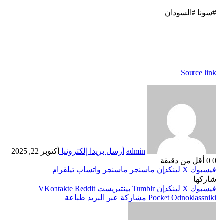
#سونا #السودان
Source link
admin
أرسل بريدا إلكترونيا
أكتوبر 22, 2025
0
0
أقل من دقيقة
فيسبوك
‫X
لينكدإن
ماسنجر
ماسنجر
واتساب
تيلقرام
شاركها
فيسبوك
‫X
لينكدإن
بينتيريست
Odnoklassniki
‫Pocket
مشاركة عبر البريد
طباعة