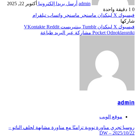
admin
أرسل بريدا إلكترونيا
أكتوبر 22, 2025
0
1
دقيقة واحدة
فيسبوك
‫X
لينكدإن
ماسنجر
ماسنجر
واتساب
تيلقرام
شاركها
فيسبوك
‫X
لينكدإن
بينتيريست
Odnoklassniki
‫Pocket
مشاركة عبر البريد
طباعة
admin
موقع الويب
روسيا تجري مناورة نووية تزامنًا مع مناورة مشابهة لحلف الناتو –
DW – 2025/10/22