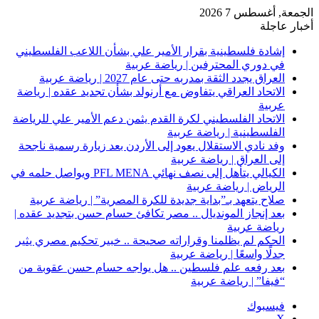
الجمعة, أغسطس 7 2026
أخبار عاجلة
إشادة فلسطينية بقرار الأمير علي بشأن اللاعب الفلسطيني
في دوري المحترفين | رياضة عربية
العراق يجدد الثقة بمدربه حتى عام 2027 | رياضة عربية
الاتحاد العراقي يتفاوض مع أرنولد بشأن تجديد عقده | رياضة
عربية
الاتحاد الفلسطيني لكرة القدم يثمن دعم الأمير علي للرياضة
الفلسطينية | رياضة عربية
وفد نادي الاستقلال يعود إلى الأردن بعد زيارة رسمية ناجحة
إلى العراق | رياضة عربية
الكيالي يتأهل إلى نصف نهائي PFL MENA ويواصل حلمه في
الرياض | رياضة عربية
صلاح يتعهد بـ”بداية جديدة للكرة المصرية” | رياضة عربية
بعد إنجاز المونديال .. مصر تكافئ حسام حسن بتجديد عقده |
رياضة عربية
الحكم لم يظلمنا وقراراته صحيحة .. خبير تحكيم مصري يثير
جدلًا واسعًا | رياضة عربية
بعد رفعه علم فلسطين .. هل يواجه حسام حسن عقوبة من
“فيفا” | رياضة عربية
فيسبوك
‫X