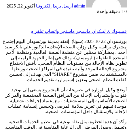
admin
أرسل بريدا إلكترونيا
أكتوبر 22, 2025
0
1
دقيقة واحدة
فيسبوك
‫X
لينكدإن
ماسنجر
ماسنجر
واتساب
تيلقرام
بورتسودان 22-10-2025 (سونا)- إنعقد بمدينة بورتسودان اليوم إجتماع
مشترك برئاسة وكيل وزارة الصحة الإتحادية الدكتور علي بابكر سيد
أحمد ، بمشاركة ممثلين عن منظمة الصحة العالمية ومنظمة الأمم
المتحدة للطفولة (اليونيسف)، وذلك في إطار الجهود الرامية إلى
تطوير نظام الإحالة بين مستويات النظام الصحي. ناقش الاجتماع
مشروع الإحالة الموحد وآلية تنفيذه في المراكز الصحية وربطها
بالمستشفيات، ضمن مشروع “SHARE” الذي يهدف إلى تحسين
كفاءة النظام الصحي وتعزيز إستمرارية تقديم الخدمات.
أوضح وكيل الوزارة في تصريحاته أن المشروع يسعى إلى توحيد
قنوات وإستمارات الإحالة من المرافق الصحية المجتمعية والمراكز
الصحية الأساسية إلى المستشفيات، مع إعتماد إجراءات تشغيلية
موحدة تسهم في تعزيز سلامة المرضى وتحسين إنسيابية عمليات
الإحالة والإستقبال داخل المؤسسات الصحية.
وأكد أن هذه الخطوة تمثل نقلة نوعية في تنظيم الخدمات الصحية
وتسهيل وصول المرضى إلى الرعاية المناسبة في الوقت المناسب.