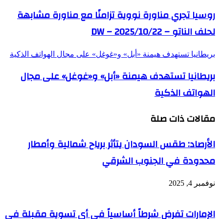
روسيا تجري مناورة نووية تزامنًا مع مناورة مشابهة
لحلف الناتو – DW – 2025/10/22
بريطانيا تستهدف هيمنة «أبل» و«غوغل» على مجال الهواتف الذكية
بريطانيا تستهدف هيمنة «أبل» و«غوغل» على مجال
الهواتف الذكية
مقالات ذات صلة
الأرصاد: طقس السودان يتأثر برياح شمالية وأمطار
محدودة في الجنوب الشرقي
نوفمبر 4, 2025
الإمارات تفرض شرطاً أساسياً في أي تسوية مقبلة في