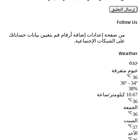
Follow Us
من صفحة إعدادات إضافة أرقام قم بتعيين بيانات حساباتك
على الشبكات الإجتماعية.
Weather
جدة
غيوم متفرقة
℃
36
36º - 34º
38%
10.67 كيلومتر/ساعة
℃
36
الجمعة
℃
36
السبت
℃
37
الأحد
℃