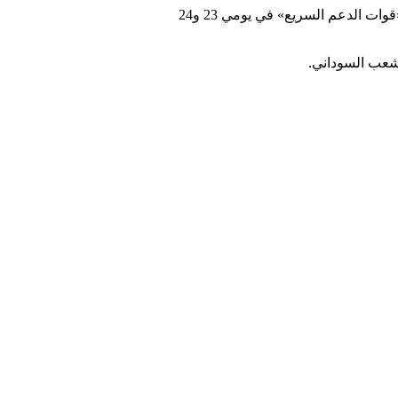
وتستضيف العاصمة الأميركية واشنطن سلسلة اجتماعات غير مباشرة، ترعاها وزارة الخارجية الأميركية، بين ممثلين عن الجيش السوداني و«قوات الدعم السريع» في يومي 23 و24
شعب السوداني.