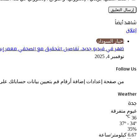
شاهد أيضاً
إغلاق
اخبار السودان
ظهر في فيديو جديد.. تفاصيل التحقيق مع الصحفي معمر إبرا
نوفمبر 4, 2025
Follow Us
من صفحة إعدادات إضافة أرقام قم بتعيين بيانات حساباتك على 
Weather
جدة
غيوم متفرقة
℃
36
37º - 34º
35%
6.67 كيلومتر/ساعة