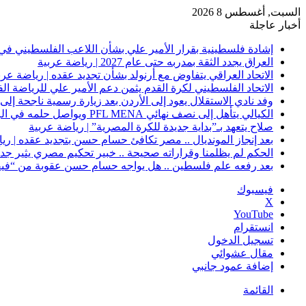
السبت, أغسطس 8 2026
أخبار عاجلة
إشادة فلسطينية بقرار الأمير علي بشأن اللاعب الفلسطيني في 
العراق يجدد الثقة بمدربه حتى عام 2027 | رياضة عربية
الاتحاد العراقي يتفاوض مع أرنولد بشأن تجديد عقده | رياضة عرب
الاتحاد الفلسطيني لكرة القدم يثمن دعم الأمير علي للرياضة ال
وفد نادي الاستقلال يعود إلى الأردن بعد زيارة رسمية ناجحة إلى 
الكيالي يتأهل إلى نصف نهائي PFL MENA ويواصل حلمه في الرياض | رياضة عربية
صلاح يتعهد بـ”بداية جديدة للكرة المصرية” | رياضة عربية
بعد إنجاز المونديال .. مصر تكافئ حسام حسن بتجديد عقده | ري
الحكم لم يظلمنا وقراراته صحيحة .. خبير تحكيم مصري يثير جدلًا
بعد رفعه علم فلسطين .. هل يواجه حسام حسن عقوبة من “فيفا
فيسبوك
‫X
‫YouTube
انستقرام
تسجيل الدخول
مقال عشوائي
إضافة عمود جانبي
القائمة