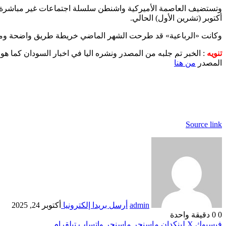
أكتوبر (تشرين الأول) الحالي.
وكانت «الرباعية» قد طرحت الشهر الماضي خريطة طريق واضحة ومحدد
تنويه
: الخبر تم جلبه من المصدر ونشره اليا في اخبار السودان كما هو
المصدر
من هنا
Source link
admin
أرسل بريدا إلكترونيا
أكتوبر 24, 2025
0
0
دقيقة واحدة
فيسبوك
‫X
لينكدإن
ماسنجر
ماسنجر
واتساب
تيلقرام