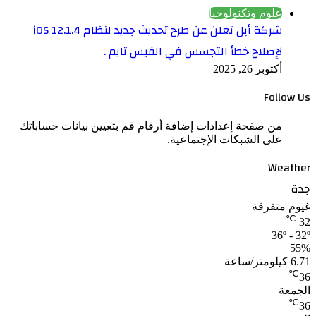
علوم وتكنولوجيا
شركة أبل تعلن عن طرح تحديث جديد لنظام iOS 12.1.4
لإصلاح خطأ التجسس في الفيس تايم .
أكتوبر 26, 2025
Follow Us
من صفحة إعدادات إضافة أرقام قم بتعيين بيانات حساباتك
على الشبكات الإجتماعية.
Weather
جدة
غيوم متفرقة
℃
32
36º - 32º
55%
6.71 كيلومتر/ساعة
℃
36
الجمعة
℃
36