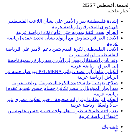
الجمعة, أغسطس 7 2026
أخبار عاجلة
إشادة فلسطينية بقرار الأمير علي بشأن اللاعب الفلسطيني
في دوري المحترفين | رياضة عربية
العراق يجدد الثقة بمدربه حتى عام 2027 | رياضة عربية
الاتحاد العراقي يتفاوض مع أرنولد بشأن تجديد عقده | رياضة
عربية
الاتحاد الفلسطيني لكرة القدم يثمن دعم الأمير علي للرياضة
الفلسطينية | رياضة عربية
وفد نادي الاستقلال يعود إلى الأردن بعد زيارة رسمية ناجحة
إلى العراق | رياضة عربية
الكيالي يتأهل إلى نصف نهائي PFL MENA ويواصل حلمه في
الرياض | رياضة عربية
صلاح يتعهد بـ”بداية جديدة للكرة المصرية” | رياضة عربية
بعد إنجاز المونديال .. مصر تكافئ حسام حسن بتجديد عقده |
رياضة عربية
الحكم لم يظلمنا وقراراته صحيحة .. خبير تحكيم مصري يثير
جدلًا واسعًا | رياضة عربية
بعد رفعه علم فلسطين .. هل يواجه حسام حسن عقوبة من
“فيفا” | رياضة عربية
فيسبوك
‫X