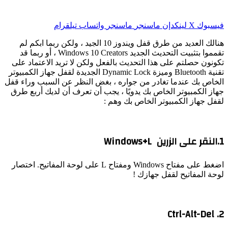
فيسبوك
‫X
لينكدإن
ماسنجر
ماسنجر
واتساب
تيلقرام
هنالك العديد من طرق قفل ويندوز 10 الجيد ، ولكن ربما ابكم لم
تقمموا بتثبيت التحديث الجديد Windows 10 Creators ، أو ربما قد
تكونون حصلتم على هذا التحديث بالفعل ولكن لا تريد الاعتماد على
تقنية Bluetooth وميزة Dynamic Lock الجديدة لقفل جهاز الكمبيوتر
الخاص بك عندما تغادر من جواره ، بغض النظر عن السبب وراء قفل
جهاز الكمبيوتر الخاص بك يدويًا ، يجب أن تعرف أن لديك أربع طرق
لقفل جهاز الكمبيوتر الخاص بك وهم :
1.النقر على الزرين Windows+L
اضغط على مفتاح Windows ومفتاح L على لوحة المفاتيح. اختصار
لوحة المفاتيح لقفل جهازك !
2. Ctrl-Alt-Del