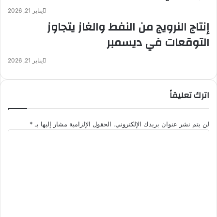
ا
ل
يناير 21, 2026
ر
م
إنتاج النرويج من النفط والغاز يتجاوز
»
ش
ب
ت
التوقعات في ديسمبر
ا
ر
ل
ك
يناير 21, 2026
ر
ة
ي
ي
ا
و
اترك تعليقاً
ض
ج
ه
خ
ط
لن يتم نشر عنوان بريدك الإلكتروني.
الحقول الإلزامية مشار إليها بـ
*
ا
ا
ب
ل
ا
ت
ل
ع
ل
ل
ش
ي
ع
ق
ب
*
غ