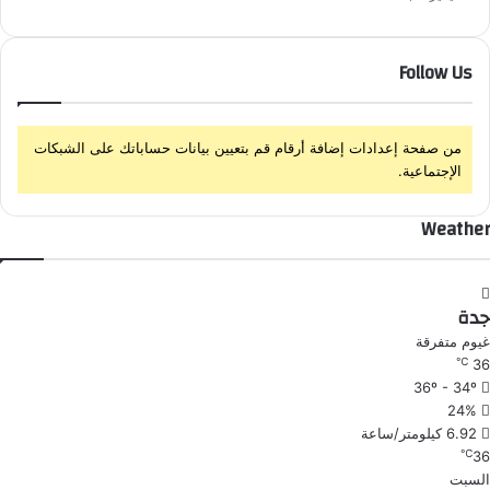
Follow Us
من صفحة إعدادات إضافة أرقام قم بتعيين بيانات حساباتك على الشبكات
الإجتماعية.
Weather
جدة
غيوم متفرقة
℃
36
36º - 34º
24%
6.92 كيلومتر/ساعة
℃
36
السبت