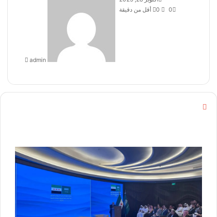
0
0
أقل من دقيقة
بريدا
إلكترونيا
admin
إ
غ
ل
ا
ق