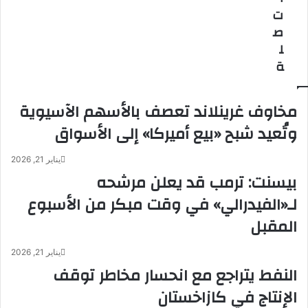
ل
ر
ت
ع
ف
ص
ا
و
ل
ل
ر
ة
م
ا
ف
ل
ي
م
مخاوف غرينلاند تعصف بالأسهم الآسيوية
«
ش
م
ر
وتُعيد شبح «بيع أميركا» إلى الأسواق
س
ف
ت
ا
يناير 21, 2026
ق
ل
بيسنت: ترمب قد يعلن مرشحه
ب
ع
ل
ا
لـ«الفيدرالي» في وقت مبكر من الأسبوع
ا
م
المقبل
ل
ل
ا
ل
س
ق
يناير 21, 2026
ت
و
النفط يتراجع مع انحسار مخاطر توقف
ث
ة
الإنتاج في كازاخستان
م
ا