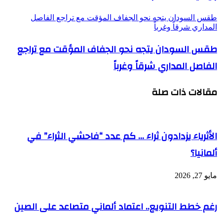
طقس السودان يتجه نحو الجفاف المؤقت مع تراجع الفاصل
المداري شرقاً وغرباً
طقس السودان يتجه نحو الجفاف المؤقت مع تراجع
الفاصل المداري شرقاً وغرباً
مقالات ذات صلة
الأثرياء يزدادون ثراء … كم عدد “فاحشي الثراء” في
ألمانيا؟
مايو 27, 2026
رغم خطط التنويع.. اعتماد ألماني متصاعد على الصين