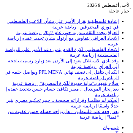
الأحد, أغسطس 9 2026
أخبار عاجلة
إشادة فلسطينية بقرار الأمير علي بشأن اللاعب الفلسطيني
في دوري المحترفين | رياضة عربية
العراق يجدد الثقة بمدربه حتى عام 2027 | رياضة عربية
الاتحاد العراقي يتفاوض مع أرنولد بشأن تجديد عقده | رياضة
عربية
الاتحاد الفلسطيني لكرة القدم يثمن دعم الأمير علي للرياضة
الفلسطينية | رياضة عربية
وفد نادي الاستقلال يعود إلى الأردن بعد زيارة رسمية ناجحة
إلى العراق | رياضة عربية
الكيالي يتأهل إلى نصف نهائي PFL MENA ويواصل حلمه في
الرياض | رياضة عربية
صلاح يتعهد بـ”بداية جديدة للكرة المصرية” | رياضة عربية
بعد إنجاز المونديال .. مصر تكافئ حسام حسن بتجديد عقده |
رياضة عربية
الحكم لم يظلمنا وقراراته صحيحة .. خبير تحكيم مصري يثير
جدلًا واسعًا | رياضة عربية
بعد رفعه علم فلسطين .. هل يواجه حسام حسن عقوبة من
“فيفا” | رياضة عربية
فيسبوك
‫X