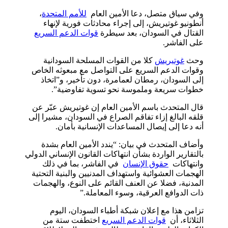
وفي سياق متصل، دعا الأمين العام
للأمم المتحدة
،
أنطونيو غوتيريش، إلى إجراء محادثات فورية لإنهاء
القتال في السودان، بعد سيطرة
قوات الدعم السريع
على الفاشر.
وحث
غوتيريش
كلا من القوات المسلحة السودانية
وقوات الدعم السريع على التواصل مع مبعوثه الخاص
إلى السودان، رمطان لعمامرة، دون تأخير، و”اتخاذ
خطوات سريعة وملموسة نحو تسوية تفاوضية”.
قال المتحدث باسم الأمين العام إن غوتيريش عبّر عن
قلقه البالغ إزاء تفاقم الصراع في السودان، مشيرا إلى
أنه دعا إلى إيصال المساعدات الإنسانية بأمان.
وأضاف المتحدث في بيان: “يندد الأمين العام بشدة
بالتقارير الواردة بشأن انتهاكات القانون الإنساني الدولي
وانتهاكات
حقوق الإنسان
في الفاشر، بما في ذلك
الهجمات العشوائية واستهداف المدنيين والبنية التحتية
المدنية، فضلا عن العنف القائم على النوع، والهجمات
ذات الدوافع العرقية، وسوء المعاملة.”
تزامن هذا مع إعلان شبكة أطباء السودان، اليوم
الثلاثاء، أن
قوات الدعم السريع
اختطفت ستة من