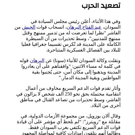
تصعيد الحرب
وفي هذا الأثناء، أعلن رئيس مجلس السيادة في
السودان،
عبد الفتاح البرهان
، انسحاب قوات
الجيش
من
الفاشر “نظرا لما تعرضت له من تدمير ممنهج وقتل
ممنهج للمدنيين”، وسط تحذيرات من أن السيطرة
الكاملة على المدينة قد تُكرس تقسيما جغرافيا فعليا
للبلاد بين الفصائل العسكرية المتناحرة.
ونقلت وكالة السودان للأنباء (سونا) عن
البرهان
قوله
في كلمة له مساء الاثنين: “وافقناهم على أن يغادروا
المدينة ويذهبوا إلى مكان آمن، حتى يُجنبوا بقية
المواطنين وبقية المدينة الدمار.”
وأثار تقدم قوات الدعم السريع مخاوف من أعمال
انتقامية محتملة بحق نحو 250 ألف شخص لا يزالون في
الفاشر، وسط تحذيرات من تصاعد القتال في مناطق
أخرى من البلاد.
وقال آلان بوزويل، من مجموعة الأزمات الدولية، في
مقابلة مع “رويترز”: “لم نلحظ أي مؤشر على أن قيادة
قوات الدعم السريع تكتفي بغرب السودان فقط.
وطالما أنهم يتلقون إمدادات كافية لمواصلة المجهود