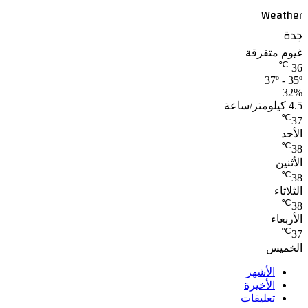
Weather
جدة
غيوم متفرقة
℃
36
37º - 35º
32%
4.5 كيلومتر/ساعة
℃
37
الأحد
℃
38
الأثنين
℃
38
الثلاثاء
℃
38
الأربعاء
℃
37
الخميس
الأشهر
الأخيرة
تعليقات