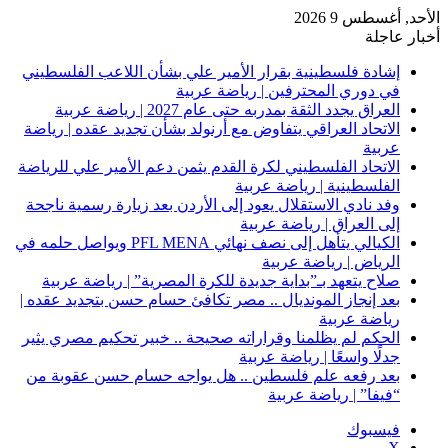
الأحد, أغسطس 9 2026
أخبار عاجلة
إشادة فلسطينية بقرار الأمير علي بشأن اللاعب الفلسطيني
في دوري المحترفين | رياضة عربية
العراق يجدد الثقة بمدربه حتى عام 2027 | رياضة عربية
الاتحاد العراقي يتفاوض مع أرنولد بشأن تجديد عقده | رياضة
عربية
الاتحاد الفلسطيني لكرة القدم يثمن دعم الأمير علي للرياضة
الفلسطينية | رياضة عربية
وفد نادي الاستقلال يعود إلى الأردن بعد زيارة رسمية ناجحة
إلى العراق | رياضة عربية
الكيالي يتأهل إلى نصف نهائي PFL MENA ويواصل حلمه في
الرياض | رياضة عربية
صلاح يتعهد بـ”بداية جديدة للكرة المصرية” | رياضة عربية
بعد إنجاز المونديال .. مصر تكافئ حسام حسن بتجديد عقده |
رياضة عربية
الحكم لم يظلمنا وقراراته صحيحة .. خبير تحكيم مصري يثير
جدلًا واسعًا | رياضة عربية
بعد رفعه علم فلسطين .. هل يواجه حسام حسن عقوبة من
“فيفا” | رياضة عربية
فيسبوك
‫X