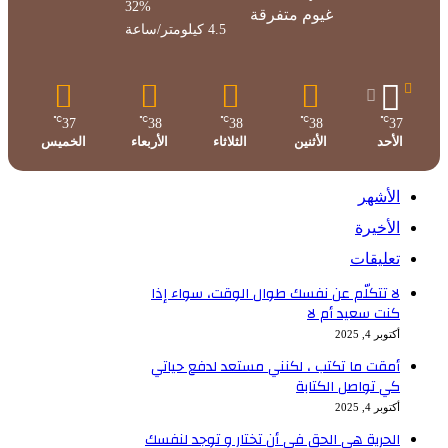
32%
غيوم متفرقة
4.5 كيلومتر/ساعة
℃
℃
℃
℃
℃
37
38
38
38
37
الأحد
الأثنين
الثلاثاء
الأربعاء
الخميس
الأشهر
الأخيرة
تعليقات
لا تتكلّم عن نفسك طوال الوقت، سواء إذا
كنت سعيد أم لا
أكتوبر 4, 2025
أمقت ما تكتب ، لكنني مستعد لدفع حياتي
كي تواصل الكتابة
أكتوبر 4, 2025
الحرية هي الحق في أن تختار و توجد لنفسك