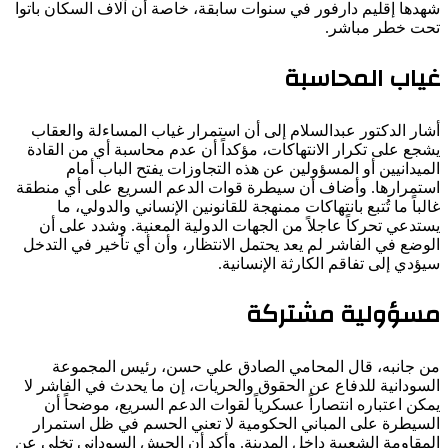
شهدها إقليم دارفور في سنوات سابقة، خاصة أن آلاف السكان باتوا
تحت خطر مباشر.
غياب المحاسبة
أشار الدكتور عبدالسلام إلى أن استمرار غياب المساءلة والعقاب
يشجع على تكرار الانتهاكات، مؤكداً أن عدم محاسبة أي من القادة
الميدانيين أو المسؤولين عن هذه التجاوزات يفتح الباب أمام
استمرارها. وأضاف أن سيطرة قوات الدعم السريع على أي منطقة
غالباً ما تُتبع بانتهاكات ممنهجة للقانونين الإنساني والدولي، ما
يستدعي تحركاً عاجلاً من الجهات الدولية المعنية. وشدد على أن
الوضع في الفاشر لم يعد يحتمل الانتظار، وأن أي تأخير في التدخل
سيؤدي إلى تفاقم الكارثة الإنسانية.
مسؤولية مشتركة
من جانبه، قال المحامي الصادق علي حسن، رئيس المجموعة
السودانية للدفاع عن الحقوق والحريات، إن ما يحدث في الفاشر لا
يمكن اعتباره انتصاراً عسكرياً لقوات الدعم السريع، موضحاً أن
السيطرة على المباني الحكومية لا تعني الحسم في ظل استمرار
المقاومة الشعبية داخل المدينة. وأكد أن الجيش السوداني تخلى عن