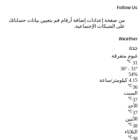
Follow Us
من صفحة إعدادات إضافة أرقام قم بتعيين بيانات حساباتك
على الشبكات الإجتماعية.
Weather
جدة
غيوم متفرقة
℃
31
36º - 31º
54%
4.15 كيلومتر/ساعة
℃
36
السبت
℃
37
الأحد
℃
37
الأثنين
℃
38
الثلاثاء
℃
38