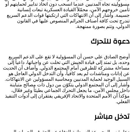
مسؤوليته تجاه المدنيين عندما انسحب دون اتخاذ تدابير لحمايتهم أو
تأمين خروجهم الآمن، محمّلاً القيادة العسكرية تبعات إنسانية
جسيمة. وأشار إلى أن الانتهاكات التي ارتكبتها قوات الدعم السريع
تندرج تحت كافة أصناف الجرائم المنصوص عليها في القانون
الدولي، وتتم بصورة ممنهجة.
دعوة للتحرك
أوضح الصادق علي حسن أن المسؤولية لا تقع على الدعم السريع
وحده، بل تمتد إلى قيادة الجيش التي تخلت عن واجباتها، داعياً إلى
مساءلة مشتركة للطرفين أمام المجتمع الدولي. وأضاف أن الحديث
عن إدانات ومناشدات لم يعد كافياً، وأن التدخل الدولي العاجل هو
السبيل الوحيد لحماية المدنيين ومحاسبة المسؤولين عن الانتهاكات.
وأشار إلى أن المجتمع الدولي يتكوّن من دول ذات مصالح متباينة
داخل مجلس الأمن، ما يجعل التحرك الجماعي بطيئاً وغير فعّال،
مؤكداً أن الأمم المتحدة والاتحاد الإفريقي يفتقران إلى أدوات التنفيذ
الفعلي.
تدخل مباشر
دعا رئيس المجموعة السودانية للدفاع عن الحقوق والحريات إلى