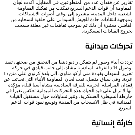
تقارير عن فقدان عدد من المتطوعين. في المقابل، أكدت لجان
المقاومة أن قوات الدعم السريع تمكنت من تفكيك المقاومة
الشعبية داخل المدينة، مشيرة إلى توقف أصوات الاشتباكات،
وموجهة انتقادات حادة للجيش السوداني على خلفية انسحابه من
الفاشر، معتبرة أن ذلك تم بموجب تفاهمات غير معلنة سمحت
بخروج القيادات العسكرية.
تحركات ميدانية
ترددت أنباء وصور لم يتمكن راديو دبنقا من التحقق من صحتها، تفيد
بوصول قائد الفرقة السادسة مشاة، إلى جانب قيادي في حركة
تحرير السودان بقيادة مني أركو مناوي، إلى بلدة كرنوي على متن 15
عربة. وفي سياق متصل، نفت لجان المقاومة الأنباء التي تحدثت عن
فقدان المراسلة الحربية للفرقة السادسة مشاة آسيا قبلة، مؤكدة
أنها لا تزال على قيد الحياة. هذه التحركات الميدانية تعكس تغيراً في
خارطة السيطرة العسكرية، وتثير تساؤلات حول مستقبل القيادة
الميدانية في ظل الانسحاب من المدينة وتوسع نفوذ قوات الدعم
السريع.
كارثة إنسانية