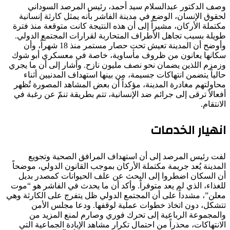
وصف الدكتور عبدالسلام سيد أحمد، رئيس المرصد السوداني
لحقوق الإنسان، الوضع في مدينة الفاشر بأنه يمثل كارثة إنسانية
مكتملة الأركان، مشيراً إلى أن هذه النتيجة كانت متوقعة منذ فترة
طويلة بسبب تجاهل الأطراف المتحاربة لقرارات المجتمع الدولي.
وأوضح أن المدينة تعيش تحت حصار مستمر منذ 18 شهراً، وأن
سكانها يعانون من ظروف مأساوية، خاصة في معسكري أبو شوك
وزمزم اللذين يضمان نحو نصف مليون نازح. وأشار إلى أن ما يجري
حالياً يتضمن انتهاكات جسيمة، من بينها استهداف المدنيين أثناء
محاولتهم مغادرة المدينة، مؤكداً أن بعض المشاهد المصورة تُظهر
أفعالاً ترقى إلى جرائم ضد الإنسانية، تتم بطريقة تنمّ عن رغبة في
الانتقام.
انهيار الخدمات
لفت رئيس المرصد إلى أن استهداف المرافق الصحية وتجويع
المدينة يُعد جريمة مكتملة الأركان بموجب القانون الدولي، موضحاً
أن السكان اضطروا إلى البحث عن علف الحيوانات كمصدر بديل
للغذاء، الذي لم يعد متوفراً. وأكد أن ما يحدث في الفاشر هو “موت
معلن”، مشدداً على أن المجتمع الدولي ظل يتفرج على الكارثة وهي
تتشكل، دون اتخاذ خطوات عملية لوقفها. ودعا مجلس الأمن
والمجموعة الرباعية إلى تحرك فوري وصارم لمنع المزيد من
الانتهاكات، محذراً من احتمال تكرار مشاهد الإبادة الجماعية التي