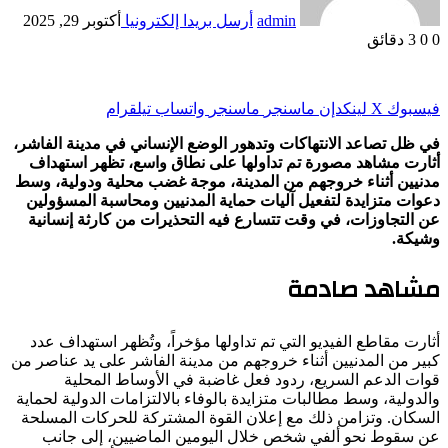
admin
أرسل بريدا إلكترونيا
أكتوبر 29, 2025
0
0
3 دقائق
فيسبوك
‫X
لينكدإن
ماسنجر
ماسنجر
واتساب
تيلقرام
في ظل تصاعد الانتهاكات وتدهور الوضع الإنساني في مدينة الفاشر،
أثارت مشاهد مصورة تم تداولها على نطاق واسع، تظهر استهداف
مدنيين أثناء خروجهم من المدينة، موجة غضب محلية ودولية، وسط
دعوات متزايدة لتفعيل آليات حماية المدنيين ومحاسبة المسؤولين
عن التجاوزات، في وقت تتسارع فيه التحذيرات من كارثة إنسانية
وشيكة.
مشاهد صادمة
أثارت مقاطع الفيديو التي تم تداولها مؤخراً، وتُظهر استهداف عدد
كبير من المدنيين أثناء خروجهم من مدينة الفاشر على يد عناصر من
قوات الدعم السريع، ردود فعل غاضبة في الأوساط المحلية
والدولية، وسط مطالبات متزايدة بالوفاء بالالتزامات الدولية لحماية
السكان. وتزامن ذلك مع إعلان القوة المشتركة للحركات المسلحة
عن سقوط نحو ألفي شخص خلال اليومين الماضيين، إلى جانب