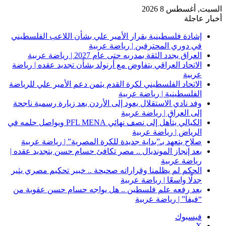
السبت, أغسطس 8 2026
أخبار عاجلة
إشادة فلسطينية بقرار الأمير علي بشأن اللاعب الفلسطيني
في دوري المحترفين | رياضة عربية
العراق يجدد الثقة بمدربه حتى عام 2027 | رياضة عربية
الاتحاد العراقي يتفاوض مع أرنولد بشأن تجديد عقده | رياضة
عربية
الاتحاد الفلسطيني لكرة القدم يثمن دعم الأمير علي للرياضة
الفلسطينية | رياضة عربية
وفد نادي الاستقلال يعود إلى الأردن بعد زيارة رسمية ناجحة
إلى العراق | رياضة عربية
الكيالي يتأهل إلى نصف نهائي PFL MENA ويواصل حلمه في
الرياض | رياضة عربية
صلاح يتعهد بـ”بداية جديدة للكرة المصرية” | رياضة عربية
بعد إنجاز المونديال .. مصر تكافئ حسام حسن بتجديد عقده |
رياضة عربية
الحكم لم يظلمنا وقراراته صحيحة .. خبير تحكيم مصري يثير
جدلًا واسعًا | رياضة عربية
بعد رفعه علم فلسطين .. هل يواجه حسام حسن عقوبة من
“فيفا” | رياضة عربية
فيسبوك
‫X