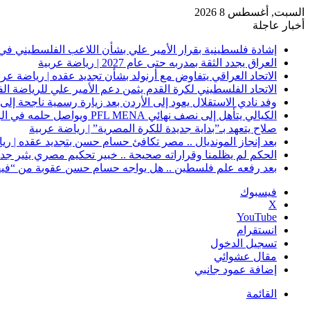
السبت, أغسطس 8 2026
أخبار عاجلة
إشادة فلسطينية بقرار الأمير علي بشأن اللاعب الفلسطيني في 
العراق يجدد الثقة بمدربه حتى عام 2027 | رياضة عربية
الاتحاد العراقي يتفاوض مع أرنولد بشأن تجديد عقده | رياضة عرب
الاتحاد الفلسطيني لكرة القدم يثمن دعم الأمير علي للرياضة ال
وفد نادي الاستقلال يعود إلى الأردن بعد زيارة رسمية ناجحة إلى 
الكيالي يتأهل إلى نصف نهائي PFL MENA ويواصل حلمه في الرياض | رياضة عربية
صلاح يتعهد بـ”بداية جديدة للكرة المصرية” | رياضة عربية
بعد إنجاز المونديال .. مصر تكافئ حسام حسن بتجديد عقده | ري
الحكم لم يظلمنا وقراراته صحيحة .. خبير تحكيم مصري يثير جدلًا
بعد رفعه علم فلسطين .. هل يواجه حسام حسن عقوبة من “فيفا
فيسبوك
‫X
‫YouTube
انستقرام
تسجيل الدخول
مقال عشوائي
إضافة عمود جانبي
القائمة