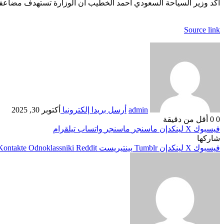
أكد وزير السياحة السعودي أحمد الخطيب أن الوزارة تستهدف مضاعفة مساهمة السياحة في الن
Source link
admin
أرسل بريدا إلكترونيا
أكتوبر 30, 2025
0
0
أقل من دقيقة
فيسبوك
‫X
لينكدإن
ماسنجر
ماسنجر
واتساب
تيلقرام
شاركها
فيسبوك
‫X
لينكدإن
بينتيريست
Odnoklassniki