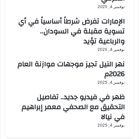
ي
ي
نوفمبر 4, 2025
:
ر
الإمارات تفرض شرطاً أساسياً في أي
ا
أ
ل
د
تسوية مقبلة في السودان..
أ
ا
والرباعية تؤيد
ص
ء
و
ا
نوفمبر 4, 2025
ل
ل
ا
م
نهر النيل تجيز موجهات موازنة العام
ل
ي
مُ
2026م
ز
د
ا
نوفمبر 4, 2025
ا
ن
ر
ي
ظهر في فيديو جديد.. تفاصيل
ة
ة
ف
ا
التحقيق مع الصحفي معمر إبراهيم
ي
ل
في نيالا
ا
ع
ل
ا
نوفمبر 4, 2025
م
م
م
ة