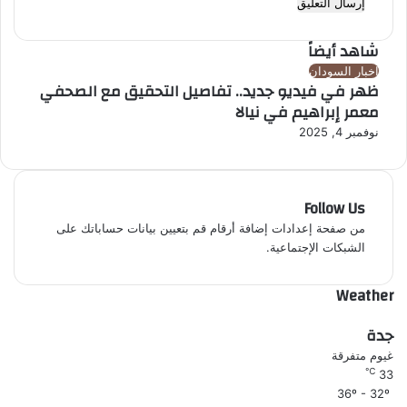
ر
شاهد أيضاً
إ
اخبار السودان
ظهر في فيديو جديد.. تفاصيل التحقيق مع الصحفي
غ
معمر إبراهيم في نيالا
ل
ا
نوفمبر 4, 2025
ق
Follow Us
من صفحة إعدادات إضافة أرقام قم بتعيين بيانات حساباتك على
الشبكات الإجتماعية.
Weather
جدة
غيوم متفرقة
℃
33
36º - 32º