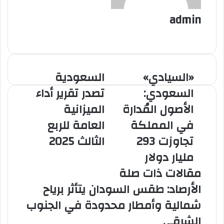
admin
م
و
ق
ع
«السيادي»
السعودية
«
ا
ا
ا
ل
ل
السعودي:
تصدر تقرير أداء
ل
س
و
الأصول المُدارة
الميزانية
س
ع
ي
ي
و
ب
في المملكة
العامة للربع
ا
د
تجاوزت 293
الثالث 2025
د
ي
ي
ة
مليار دولار
»
ت
مقالات ذات صلة
ا
ص
ل
د
الأرصاد: طقس السودان يتأثر برياح
س
ر
شمالية وأمطار محدودة في الجنوب
ع
ت
و
ق
الشرقي
د
ر