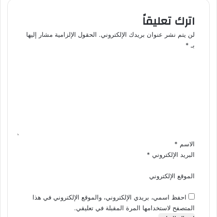
ل
ل
ك
ل
اترك تعليقاً
ة
ر
لن يتم نشر عنوان بريدك الإلكتروني.
الحقول الإلزامية مشار إليها
ت
ب
بـ
*
ج
ع
ا
ا
ا
و
ل
ل
ز
ث
ت
ت
ا
ع
2
ل
ل
9
ث
ي
2
3
ق
م
0
*
ل
2
الاسم
*
ي
5
البريد الإلكتروني
*
ا
ر
الموقع الإلكتروني
د
و
احفظ اسمي، بريدي الإلكتروني، والموقع الإلكتروني في هذا
ل
ا
المتصفح لاستخدامها المرة المقبلة في تعليقي.