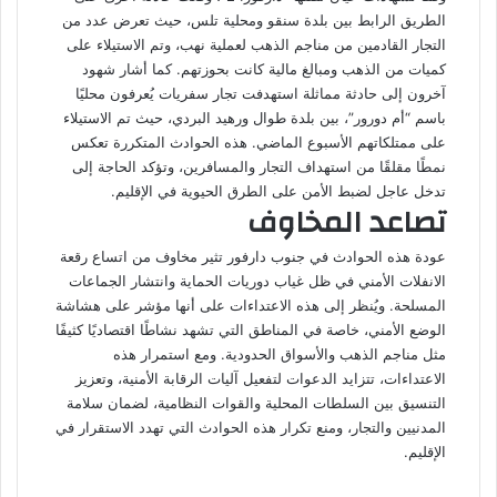
الطريق الرابط بين بلدة سنقو ومحلية تلس، حيث تعرض عدد من
التجار القادمين من مناجم الذهب لعملية نهب، وتم الاستيلاء على
كميات من الذهب ومبالغ مالية كانت بحوزتهم. كما أشار شهود
آخرون إلى حادثة مماثلة استهدفت تجار سفريات يُعرفون محليًا
باسم “أم دورور”، بين بلدة طوال ورهيد البردي، حيث تم الاستيلاء
على ممتلكاتهم الأسبوع الماضي. هذه الحوادث المتكررة تعكس
نمطًا مقلقًا من استهداف التجار والمسافرين، وتؤكد الحاجة إلى
تدخل عاجل لضبط الأمن على الطرق الحيوية في الإقليم.
تصاعد المخاوف
عودة هذه الحوادث في جنوب دارفور تثير مخاوف من اتساع رقعة
الانفلات الأمني في ظل غياب دوريات الحماية وانتشار الجماعات
المسلحة. ويُنظر إلى هذه الاعتداءات على أنها مؤشر على هشاشة
الوضع الأمني، خاصة في المناطق التي تشهد نشاطًا اقتصاديًا كثيفًا
مثل مناجم الذهب والأسواق الحدودية. ومع استمرار هذه
الاعتداءات، تتزايد الدعوات لتفعيل آليات الرقابة الأمنية، وتعزيز
التنسيق بين السلطات المحلية والقوات النظامية، لضمان سلامة
المدنيين والتجار، ومنع تكرار هذه الحوادث التي تهدد الاستقرار في
الإقليم.