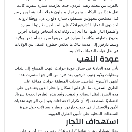
بالقرب من محلية رهيد البردي، حيث تعرّضت سيارة سفرية كانت
تقل عددًا من الركاب، بينهم تجار يحملون عملات أجنبية، لهجوم من
قبل مسلحين مجهولين يستقلون سيارة دفع رباعي. ووفقًا لرواية
أحد ذوي الضحايا لـ”دارفور24″، فإن المسلحين طاردوا السيارة
وأطلقوا النار عليها، ما أدى إلى وفاة ثلاثة أشخاص وإصابة آخرين
بجروح متفاوتة. وكانت السيارة في طريقها من بلدة أم دخن بولاية
وسط دارفور إلى مدينة نيالا، ما يعكس خطورة التنقل بين الولايات
في ظل غياب الضمانات الأمنية.
عودة النهب
تأتي هذه الحادثة في سياق عودة حوادث النهب المسلح إلى بلدات
ومحليات ولاية جنوب دارفور، بعد فترة من التراجع استمرت عدة
أشهر. الأسبوع الماضي، سجلت المنطقة حوادث مماثلة على
الطرق السفرية، ما أثار قلق السكان والتجار الذين يعتمدون على
هذه الطرق لنقل البضائع والذهب. وتُعد هذه الطرق الحيوية شريانًا
اقتصاديًا للمنطقة، إلا أن تكرار الاعتداءات يعيد إلى الواجهة تحديات
الأمن والاستقرار في جنوب دارفور، ويطرح تساؤلات حول قدرة
السلطات المحلية على تأمين الطرق الحيوية.
استهداف التجار
وفقًا لشهادات عيان نقلتها “دارفور24″، وقعت حادثة أخرى على