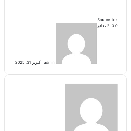
Source link
0
0
2 دقائق
أ
ر
س
ل
ب
ر
admin
أكتوبر 31, 2025
ي
د
ا
إ
ل
ك
ت
ر
و
ن
ي
ا