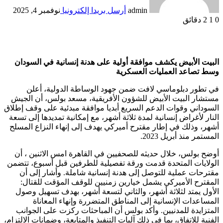
admin
أرسل بريدا إلكترونيا
نوفمبر 4, 2025
0
1
2 دقائق
البيت الأبيض يكشف موافقة أولية على هدنة إنسانية في السودان
وسط تصاعد العمليات العسكرية
في تطور دبلوماسي لافت ضمن جهود الوساطة الدولية، أعلن
مستشار البيت الأبيض للشؤون الأفريقية، مسعد بولس، أن الجيش
السوداني وقوات الدعم السريع أبديا موافقة مبدئية على وقف إطلاق
النار لأغراض إنسانية لمدة ثلاثة أشهر، مع إمكانية تمديدها إلى تسعة
أشهر، وذلك في إطار مقترح أميركي يهدف إلى إنهاء النزاع المسلح
المستمر منذ أبريل 2023.
أوضح بولس، خلال حديثه للصحفيين في القاهرة امس الاثنين ، أن
الولايات المتحدة قدمت ورقة تفصيلية للطرفين قبل أسبوع، تتضمن
مقترحات عملية للتوصل إلى هدنة إنسانية شاملة. وأشار إلى أن
المقترح الأميركي يشمل خيارين زمنيين للوقف المؤقت للقتال:
الأول يمتد لثلاثة أشهر، والثاني لتسعة أشهر، بهدف تسهيل وصول
المساعدات الإنسانية إلى المناطق المتضررة وإنهاء المعاناة
المتزايدة للمدنيين. وأكد بولس أن المباحثات ركزت على الجوانب
الفنية للاتفاق، بما في ذلك آليات التنفيذ والمتابعة، وضمانات الالتزام،