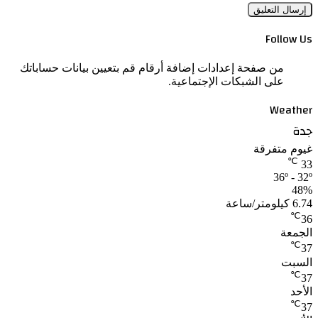
Follow Us
من صفحة إعدادات إضافة أرقام قم بتعيين بيانات حساباتك
على الشبكات الإجتماعية.
Weather
جدة
غيوم متفرقة
℃
33
36º - 32º
48%
6.74 كيلومتر/ساعة
℃
36
الجمعة
℃
37
السبت
℃
37
الأحد
℃
37