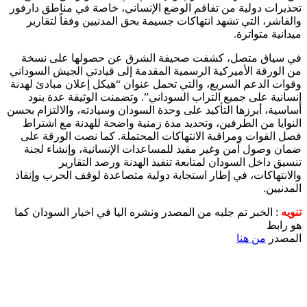
تحذيرات دولية من تفاقم الوضع الإنساني، خاصة في مناطق دارفور
والفاشر، التي تشهد انتهاكات جسيمة بحق المدنيين وفقاً لتقارير
ميدانية متواترة.
في سياق متصل، كشفت صحيفة الشرق عن حصولها على نسخة
من الورقة الأميركية الرسمية المقدمة إلى قيادتي الجيش السوداني
وقوات الدعم السريع، والتي تحمل عنوان “هيكل إعلان مبادئ لهدنة
إنسانية على جميع التراب السوداني”. وتضمنت الوثيقة عدة بنود
أساسية، أبرزها التأكيد على وحدة السودان وسيادته، والالتزام بحسن
النوايا من الطرفين، وتحديد مدة زمنية واضحة للهدنة مع اشتراط
فصل القوات ومراقبة الانتهاكات المحتملة. كما نصت الورقة على
ضمان وصول آمن وغير مقيد للمساعدات الإنسانية، وإنشاء لجنة
تنسيق داخل السودان لمتابعة تنفيذ الهدنة ورصد التقارير
والانتهاكات، في إطار استجابة دولية متصاعدة لوقف الحرب وإنقاذ
المدنيين.
تنويه
: الخبر تم جلبه من المصدر ونشره اليا في اخبار السودان كما
هو رابط
المصدر
من هنا