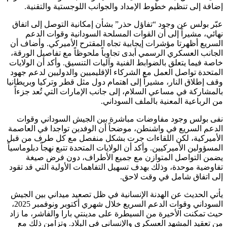
إضافة إلى تنظيم خطوط الإمداد والجوانب اللوجستية والتقنية.
عبّر بولس عن وجود “تفاؤل حذر” بشأن إمكانية التوصل إلى اتفاق
نهائي، مشيراً إلى أن القوات المسلحة السودانية وقوات الدعم
السريع أظهرتا مؤشرات إيجابية تجاه المقترح الأميركي. وأضاف أن
الجانب العسكري الرسمي أبدى تجاوباً ملحوظاً مع تفاصيل الورقة،
خاصة فيما يتعلق بالضوابط الفنية وآليات التنسيق. وأكد أن الولايات
المتحدة تواصل العمل مع الشركاء الإقليميين والدوليين لدعم جهود
وقف إطلاق النار، مشيراً إلى اهتمام دول مثل قطر وتركيا وبريطانيا
بالمشاركة في مساعي السلام، إلى جانب الإمارات التي تُعد جزءاً
من الرباعية المعنية بالملف السوداني.
نفى بولس وجود مفاوضات مباشرة بين الجيش السوداني وقوات
الدعم السريع في واشنطن، موضحاً أن الوفدين تواجدا في العاصمة
الأميركية، لكن اللقاءات جرت بشكل منفصل مع كل طرف من قبل
المسؤولين الأميركيين. وأكد أن الولايات المتحدة تتبع نهجاً دبلوماسياً
يضمن التواصل المتوازن مع جميع الأطراف، دون فرض صيغة
تفاوضية موحدة، وذلك بهدف تسهيل التفاهمات الأولية التي قد تقود
إلى اتفاق شامل في وقت لاحق.
يأتي الحديث عن الهدنة الإنسانية في ظل تصعيد ميداني بين الجيش
السوداني وقوات الدعم السريع خلال شهري أكتوبر ونوفمبر 2025،
حيث تمكنت الأخيرة من السيطرة على مدينتي بارا والفاشر، ما زاد
من تعقيد المشهد العسكري والإنساني في البلاد. وتزامن ذلك مع