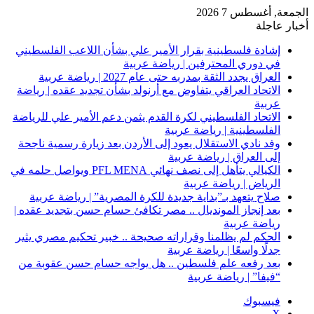
الجمعة, أغسطس 7 2026
أخبار عاجلة
إشادة فلسطينية بقرار الأمير علي بشأن اللاعب الفلسطيني
في دوري المحترفين | رياضة عربية
العراق يجدد الثقة بمدربه حتى عام 2027 | رياضة عربية
الاتحاد العراقي يتفاوض مع أرنولد بشأن تجديد عقده | رياضة
عربية
الاتحاد الفلسطيني لكرة القدم يثمن دعم الأمير علي للرياضة
الفلسطينية | رياضة عربية
وفد نادي الاستقلال يعود إلى الأردن بعد زيارة رسمية ناجحة
إلى العراق | رياضة عربية
الكيالي يتأهل إلى نصف نهائي PFL MENA ويواصل حلمه في
الرياض | رياضة عربية
صلاح يتعهد بـ”بداية جديدة للكرة المصرية” | رياضة عربية
بعد إنجاز المونديال .. مصر تكافئ حسام حسن بتجديد عقده |
رياضة عربية
الحكم لم يظلمنا وقراراته صحيحة .. خبير تحكيم مصري يثير
جدلًا واسعًا | رياضة عربية
بعد رفعه علم فلسطين .. هل يواجه حسام حسن عقوبة من
“فيفا” | رياضة عربية
فيسبوك
‫X