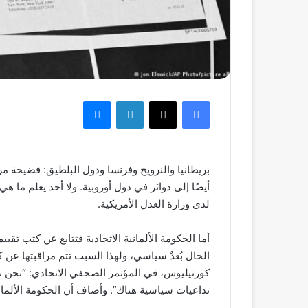
فيسبوك
‫X
لينكدإن
ماسنجر
بريطانيا والنرويج وفرنسا ودول البلطيق: فضيحة م
أيضًا إلى دوائر في دول أوروبية. ولا أحد يعلم م
لدى وزارة العدل الأمريكية.
أما الحكومة الألمانية الاتحادية فتتابع عن كثب تق
الحال بُعدٌ سياسي، ولهذا السبب تتم مراقبتها عن 
كورنيليوس، في المؤتمر الصحفي الاتحادي: “نحن 
تداعيات سياسية هناك”. وأضاف أن الحكومة الألما