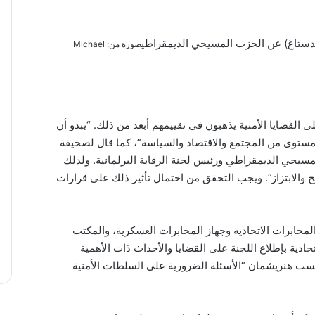
وندستاغ) عن الحزب المسيحي الديمقراطي
صورة من: Michael
ى القضايا الأمنية يذهبون في تقييمهم أبعد من ذلك. “يبدو أن
المستوى من المجتمع والاقتصاد والسياسة”، كما قال لصحيفة
سيحي الديمقراطي ورئيس لجنة الرقابة البرلمانية. ولذلك
ح والابتزاز”. ويجب التحقق من احتمال تأثير ذلك على قرارات
 المخابرات الاتحادية وجهاز المخابرات العسكرية، والمكتب
حادية بإطلاع اللجنة على القضايا والأحداث ذات الأهمية
حسب هنريشمان “الأسئلة الضرورية على السلطات الأمنية