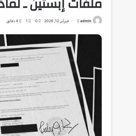
ملفات إبستين ـ لماذ
admin
أرسل
فبراير 12, 2026
0
1
4 دقائق
بريدا
إلكترونيا