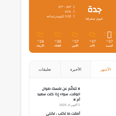
جدة
37º - 34º
42%
5.92 كيلومتر/ساعة
غيوم متفرقة
39
38
37
37
37
℃
℃
℃
℃
℃
السبت
الأحد
الأثنين
الثلاثاء
الأربعاء
الأشهر
الأخيرة
تعليقات
لا تتكلّم عن نفسك طوال
الوقت، سواء إذا كنت سعيد
أم لا
أكتوبر 4, 2025
أمقت ما تكتب ، لكنني