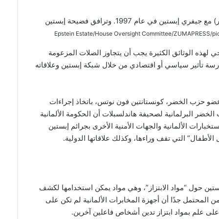
الرئيس الأمريكي الحالي دونالد ترامب (على اليسار) مع جيفري إبستين في عام 1997. وترافق فضيحة إبستين
ي لهذه الوثائق الكثيرة يجب أن يتجاوز الصلات المزعومة
ة تأثير سياسي أو اقتصادي من خلال شبكة إبستين وعلاقاته
وعضو حزب الخضر، كونستانتين فون نوتس، باتخاذ إجراءات
خضر البرلمانية لصحيفة هاندلسبلات أن الحكومة الألمانية
بارات الألمانية والجهات الأمنية الأخرى بجرائم إبستين
الأطفال” التي تقف وراءها، وكذلك علاقاتها الدولية.
إبستين حول “مواد الابتزاز”، وهي مواد يمكن استخدامها لكشف
ن المحتمل جدًا أن أجهزة المخابرات الألمانية لم تكن على
لى علم بمواد ابتزاز تدين أشخاص فاعلين آخرين.