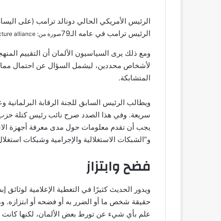
الرئيس ترامب في عامه الـ79
صورة من: Epstein Estate/House Oversight Committee/ZUMAPRESS/picture alliance
ومع ذلك يرى السياسيون الألمان أن التقييم المنهج
لأشخاص محددين، ليشمل السؤال عن احتمال ممارس
المتشابكة.
ويطالب الرئيس السابق للجنة الرقابة البرلمانية 
سريعة. وفي هذا الصدد صرح نائب رئيس كتلة حزب ال
يجب أن تقدم معلومات حول مدى معرفة أجهزة الاستخ
و”الشبكات الاستغلالية والإجرامية وشبكات استغلال 
فضح وابتزاز
ويدور الحديث كثيرًا في التغطية الإعلامية لوثائق 
حقيقة شخص ما أو الضرر به أو فضحه أو ابتزازه. وم
علم بأي شيء عن تورط بعض الألمان، لكنها كانت ع