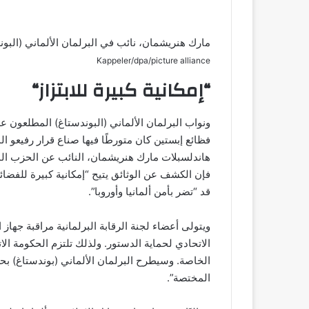
مارك هنريشمان، نائب في البرلمان الألماني (الب
Kappeler/dpa/picture alliance
“
إمكانية كبيرة للابتزاز
“
ونواب البرلمان الألماني (البوندستاغ) المطلعون عل
فظائع إبستين كان متورطًا فيها صناع قرار رفيعو 
هاندلسبلات مارك هنريشمان، النائب عن الحزب الم
فإن الكشف عن الوثائق يتيح “إمكانية كبيرة للفضائ
قد “تضر بأمن ألمانيا وأوروبا”.
ويتولى أعضاء لجنة الرقابة البرلمانية مراقبة جهاز
الاتحادي لحماية الدستور. ولذلك تلتزم الحكومة الات
الخاصة. وسيطرح البرلمان الألماني (بوندستاغ) ب
المختصة”.