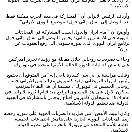
إلا أن ذلك لا يعني عدم نية ايران المشاركة في الحرب ضد “الدولة
الاسلامية”.
وأردف الرئيس الايراني أن “المشاركة في هذه الحرب ممكنة فقط
بعد التوصل إلى اتفاق نهائي حول الموضوع النووي الايراني”.
وأوضح أن “أمام ايران والدول الست المشاركة في المحادثات
النووية حتى 24 تشرين الثاني /نوفمبر للتوصل الى اتفاق نهائي حول
برنامج ايران النووي الذي بدوره سيؤدي الى رفع العقوبات عن
ايران”.
وجاءت تصريحات روحاني خلال مقابلة مع رؤساء تحرير اميركيين
على هامش فعاليات الدورة الحالية للأمم المتحدة في نيويورك.
وقالت مراسلة بي بي سي كسارة ناجي إنه “من المتوقع أن يجتمع
رئيس الوزراء البريطاني ديفيد كاميرون مع الرئيس الايراني حسن
روحاني الخميس في نيويورك”، مضيفة أن هذا اللقاء المرتقب
سيكون الأول على هذا المستوى الرفيع منذ قيام الثورة الايرانية في
عام 1979، وسيحاول كاميرون اقناع روحاني بالمشاركة في الجهود
الدولية ضد تنظيم الدولة الاسلامية.
وكان البيت الأبيض أعلن قبل بدء الضربات الجوية على سوريا رفضه
ربط المحادثات النووية الجارية على هامش اجتماعات الجمعية
العامة للأمم المتحدة في نيويورك بالحرب على تنظيم الدولة
الاسلامية.