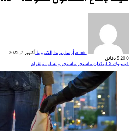
admin
أرسل بريدا إلكترونيا
أكتوبر 7, 2025
0
20
5 دقائق
فيسبوك
‫X
لينكدإن
ماسنجر
ماسنجر
واتساب
تيلقرام