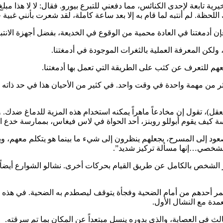
ية تابعة لإحدى الكنائس، مما دفعني للتبرع بيورو. فقال: لا لا هذا م
ظة. لم أنتبه لما قام به إلا بعد ساعة كاملة، لقد شعرت بأنني غبية حق
أدمغتنا في العادة محمية من الوقوع في الخديعة، بفضل أجهزة الانتبا
لكن المعرفة العملية بالثغرات الموجودة في أدمغتنا.
هم للتعرف عن كثب على الطريقة التي تعمل بها أدمغتنا.
ر من مهمة واحدة في وقت واحد. في كثير من الأحيان هذا في حد ذاته 
ل)، تقول إن مخادعاً ماهراً يمكنه استخدام هذه المزية للدماغ ضدك. ول
ة كيف يقوم أبوللو روبنز، أحد الحواة في لاس فيغاس، بممارسة خدع 
ود إلى المسرح، يجعلهم ينظرون إلى شيء ما بينما هو يتكلم معهم، وي
الشخصي…إنها مسألة تركيز شديد”.
تركيز الشخص بالكامل عن طريق القيام بحركات أخرى. نشالو الشوارع أي
 يمر أحدهم من أمام الضحية وفجأة يتوقف ليصطدم به الضحية. في هذه ا
مدة مع النشال الأول.
 في العصابة، والذي بدوره ينسل مبتعداً عن المكان بما تم سرقته.