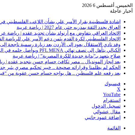
الخميس, أغسطس 6 2026
أخبار عاجلة
إشادة فلسطينية بقرار الأمير علي بشأن اللاعب الفلسطيني في 
العراق يجدد الثقة بمدربه حتى عام 2027 | رياضة عربية
الاتحاد العراقي يتفاوض مع أرنولد بشأن تجديد عقده | رياضة عرب
الاتحاد الفلسطيني لكرة القدم يثمن دعم الأمير علي للرياضة ال
وفد نادي الاستقلال يعود إلى الأردن بعد زيارة رسمية ناجحة إلى 
الكيالي يتأهل إلى نصف نهائي PFL MENA ويواصل حلمه في الرياض | رياضة عربية
صلاح يتعهد بـ”بداية جديدة للكرة المصرية” | رياضة عربية
بعد إنجاز المونديال .. مصر تكافئ حسام حسن بتجديد عقده | ري
الحكم لم يظلمنا وقراراته صحيحة .. خبير تحكيم مصري يثير جدلًا
بعد رفعه علم فلسطين .. هل يواجه حسام حسن عقوبة من “فيفا
فيسبوك
‫X
‫YouTube
انستقرام
تسجيل الدخول
مقال عشوائي
إضافة عمود جانبي
القائمة