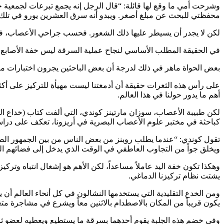
وشرحت أمي ما وقع لها قائلة: “قال الرجل إنه يجمع تبرعات لجمعية خير
محفظتي للبحث عن مبلغ أصغر. ويبدو أنه سرق العشرين يورو في تلك اللح
لكن لا يجدر أن يسيطر عليها ذلك الشعور. فحسب جراحي الأعصاب، فإن 
في الحقيقة المطلب الأساسي لنجاح عملية السرقة ليس خفة الأصابع، و
بعض الحواة ماهر في ذلك لدرجة أن بعض الباحثين يجرون اختبارات مع
على رأس هذه الثغرات حقيقة أن أدمغتنا ليست مهيأة للتركيز على أكث
أهم ما يدور حولنا في هذا العالم.
لكن طبيبة الأعصاب، سوزان مارتينز كوندي، التي ألفت كتاب (خداع العق
كباحثة في مختبر علوم الأعصاب البصرية في أريزونا، تعكف على دراس
تقول كوندي: “عندما يطلب روبنز من بعض الناس من بين الجمهور الصع
ويخلق جواً من التجاوب العاطفي في الوقت الذي يدخل إلى فضائهم 
وهكذا تكون خفة اليد عاملاً مساعداً، لكن الأهم هو إشغال انتباه و
يشتت نظام تركيزنا الدماغي.
ومن الخدع التقليدية التي يستخدمها النشالون في كل أنحاء العالم أن
يكون قريباً من المكان بالاصطدام بالاثنين معاً ويشرع في مشاجرة متع
وفي خضم هذه الجلبة يقوم أحدهما بسرقة ما يستطيع ويعطيه لعضو ثالث