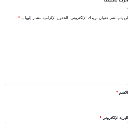
ا
ل
لن يتم نشر عنوان بريدك الإلكتروني.
الحقول الإلزامية مشار إليها بـ
*
س
و
ا
د
ا
ل
ن
ت
ح
ع
ت
ى
ل
2
ي
0
2
ق
6
*
الاسم
*
البريد الإلكتروني
*