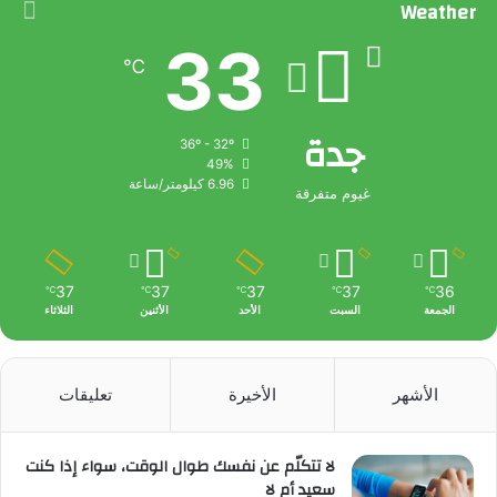
Weather
33
℃
جدة
36º - 32º
49%
6.96 كيلومتر/ساعة
غيوم متفرقة
37
37
37
37
36
℃
℃
℃
℃
℃
الجمعة
السبت
الأحد
الأثنين
الثلاثاء
الأشهر
الأخيرة
تعليقات
لا تتكلّم عن نفسك طوال الوقت، سواء إذا كنت
سعيد أم لا