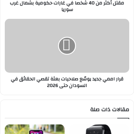
مقتل أكثر من 40 شخصا في غارات حكومية بشمال غرب
ن
سوريا
4
0
ش
ق
خ
ر
ص
ا
ا
ر
ف
ا
ي
م
غ
م
ا
ي
ر
ج
قرار اممي جديد يوسّع صلاحيات بعثة تقصي الحقائق في
ا
د
السودان حتى 2026
ت
ي
ح
د
ك
ي
و
و
مقالات ذات صلة
م
سّ
ي
ع
ة
ص
ب
ل