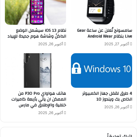
ش
ا
م
ح
ا
ي
ل
ا
غ
ت
سامسونج تُعلن عن ساعة Gear
نظام iOS 13 سيشمل الوضع
ر
ب
Live بنظام Android Wear
الداكنً وشاشة هوم جديدة للإيباد
ب
ع
أكتوبر 27, 2025
أكتوبر 26, 2025
س
ث
و
ة
ر
ت
ي
ق
ا
ص
ي
ا
ل
4 طرق لقفل جهاز الكمبيوتر
هاتف هواواي P30 Pro من
ح
الخاص بك ويندوز 10
الممكن ان ياتي بأربعة كاميرات
خلفية والإطلاق في مارس
ق
أكتوبر 26, 2025
ا
أكتوبر 26, 2025
ئ
ق
ف
اترك تعليقاً
ي