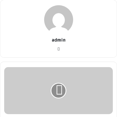
admin
موق
ع
الوي
ب
م
ق
ت
ل
أ
ك
ث
ر
م