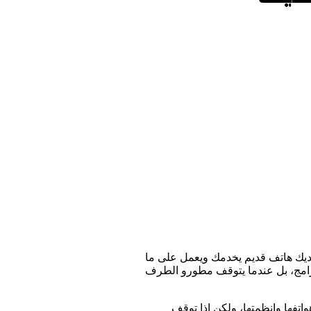
 لديك هاتف قديم يخدمك ويعمل على ما
برامج، بل عندما يتوقف مطورو الطرف
ن الميزات الى هواتفها وانظمتها، ولكن إذا توقف