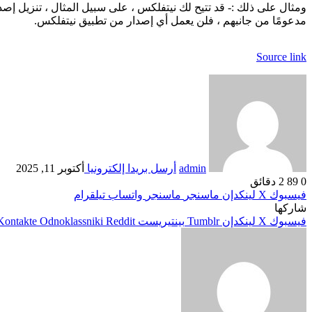
ومثال على ذلك :- قد تتيح لك نيتفلكس ، على سبيل المثال ، تنزيل إ
مدعومًا من جانبهم ، فلن يعمل أي إصدار من تطبيق نيتفلكس.
Source link
admin
أرسل بريدا إلكترونيا
أكتوبر 11, 2025
0
89
2 دقائق
فيسبوك
‫X
لينكدإن
ماسنجر
ماسنجر
واتساب
تيلقرام
شاركها
فيسبوك
‫X
لينكدإن
بينتيريست
Odnoklassniki