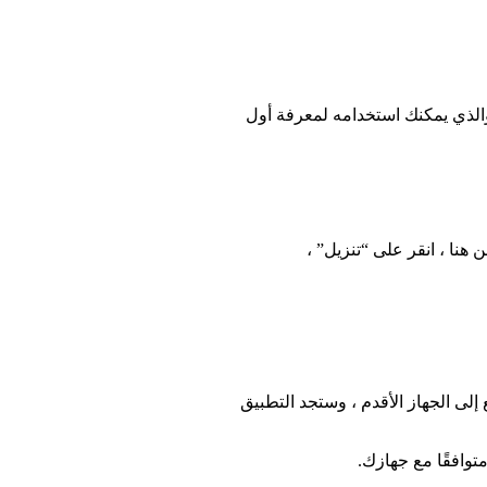
زمنيًا لكل تطبيق قمت بتنزيله منذ البدء بتشغيل الهاتف او الايباد واستخدام معرف ابل (Apple ID ) هذا ( والذي يمكنك استخدامه لمعرفة أول
هنا ، انقر على “تنزيل” ،
 أبل الخاص بك (Apple ID )، ثم قم بتنزيل التطبيق. ارجع إلى الجهاز الأقدم ، وستجد التطبيق