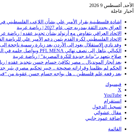
الأحد, أغسطس 9 2026
أخبار عاجلة
إشادة فلسطينية بقرار الأمير علي بشأن اللاعب الفلسطيني في 
العراق يجدد الثقة بمدربه حتى عام 2027 | رياضة عربية
الاتحاد العراقي يتفاوض مع أرنولد بشأن تجديد عقده | رياضة عرب
الاتحاد الفلسطيني لكرة القدم يثمن دعم الأمير علي للرياضة ال
وفد نادي الاستقلال يعود إلى الأردن بعد زيارة رسمية ناجحة إلى 
الكيالي يتأهل إلى نصف نهائي PFL MENA ويواصل حلمه في الرياض | رياضة عربية
صلاح يتعهد بـ”بداية جديدة للكرة المصرية” | رياضة عربية
بعد إنجاز المونديال .. مصر تكافئ حسام حسن بتجديد عقده | ري
الحكم لم يظلمنا وقراراته صحيحة .. خبير تحكيم مصري يثير جدلًا
بعد رفعه علم فلسطين .. هل يواجه حسام حسن عقوبة من “فيفا
فيسبوك
‫X
‫YouTube
انستقرام
تسجيل الدخول
مقال عشوائي
إضافة عمود جانبي
القائمة