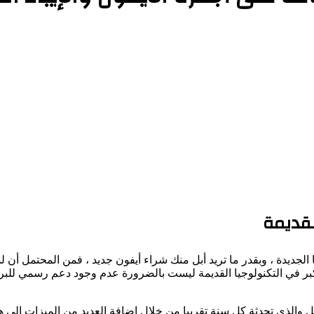
لقديمة
 الجديدة ، وبقدر ما تريد أبل منك شراء أيفون جديد ، فمن المحتمل أن
الأكبر في التكنولوجيا القديمة ليست بالضرورة عدم وجود دعم رسمي لل
خاص قد لا يحتاجون إلى أحدث ميزات في نظام iOS من أبل والذي تحدثة كل سنة تقريبا من خلال اضافة العديد م