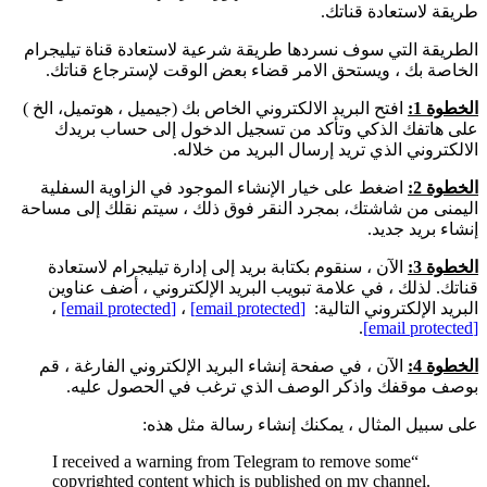
 لاستعادة قناتك.
قة التي سوف نسردها طريقة شرعية لاستعادة قناة تيليجرام
ة بك ، ويستحق الامر قضاء بعض الوقت لإسترجاع قناتك.
 1:
افتح البريد الالكتروني الخاص بك (جيميل ، هوتميل، الخ )
اتفك الذكي وتأكد من تسجيل الدخول إلى حساب بريدك
روني الذي تريد إرسال البريد من خلاله.
 2:
اضغط على خيار الإنشاء الموجود في الزاوية السفلية
ى من شاشتك، بمجرد النقر فوق ذلك ، سيتم نقلك إلى مساحة
 بريد جديد.
 3:
الآن ، سنقوم بكتابة بريد إلى إدارة تيليجرام لاستعادة
. لذلك ، في علامة تبويب البريد الإلكتروني ، أضف عناوين
 الإلكتروني التالية:
[email protected]
،
[email protected]
،
.
 4:
الآن ، في صفحة إنشاء البريد الإلكتروني الفارغة ، قم
موقفك واذكر الوصف الذي ترغب في الحصول عليه.
بيل المثال ، يمكنك إنشاء رسالة مثل هذه:
“I received a warning from Telegram to remove some
copyrighted content which is published on my channel.