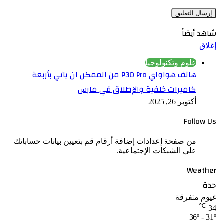
أيضاً
علوم وتكنولوجيا
هاتف هواواي P30 Pro من الممكن ان ياتي بأربعة
كاميرات خلفية والإطلاق في مارس
أكتوبر 26, 2025
Foll
من صفحة إعدادات إضافة أرقام قم بتعيين بيانات حساباتك
على الشبكات الإجتماعية.
Wea
متفرقة
36º