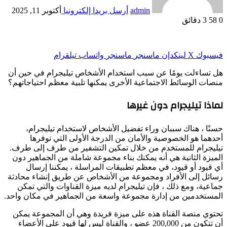
admin
أرسل بريدا إلكترونيا
أكتوبر 11, 2025
 دقائق
وك
‫X
لينكدإن
ماسنجر
ماسنجر
واتساب
تيلقرام
اءلت يومًا عن سبب استخدام الأشخاص تيليجرام في حين أن
 الوسائط الاجتماعية الأخرى يمكنها تلبية معظم احتياجاتهم؟
 تيليجرام دون غيرها
 ، هناك سببان وراء تفضيل الأشخاص لاستخدام تيليجرام،
ا هو الخصوصية والأمان من الدرجة الأولى التي توفرها
رام للمستخدم من خلال تمكين التشفير من طرف إلى طرف.
ة الثانية هي أنه يمكنك بناء مجموعة شاملة من الجماهير دون
ود أو قيود، في معظم تطبيقات المراسلة ، يمكننا إرسال
 إلى الأفراد ومجموعة من الأشخاص عن طريق إنشاء محادثة
ة، ومع ذلك ، فإن تيليجرام لديه ميزة القناوات والتي تمكن
خدمين من إدارة مجموعة واسعة من الجماهير في مكان واحد.
 منصة القناة هذه على ميزة فريدة وهي أن المجموعة يمكن
أن تتكون من 200,000 عضو ، والقناة ليس لها قيود على الأعضاء