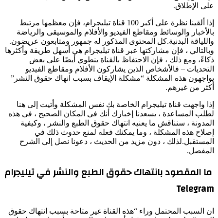
لإطلاق.
إذا ألقينا نظرة على أكبر 100 قناة تيليجرام، فإن معظمها مرتبط
بار والوسائط ومقاطع الفيديو والأفلام والموسيقى والرياضة
اقة البدنية.كل المحتوى المذكور له جمهور ومتابعون عريضون.
الي ، فإن مشاركتها عبر قناة تيليجرام هي أسهل طريقة وأكثرها
، ومع ذلك ، فإن الاحتفاظ بالقناة ينطوي أيضًا على بعض
يات – فالأشخاص الذين يشاركون الأفلام ومقاطع الفيديو
ون هذه المشكلة “مشكلة الإيقاف بسبب انهاك حقوق النشر”
من غيرهم.
اجهت قناة تيليجرام الخاصة بك نفس المشكلة وأتيت إلى هنا
المساعدة ، يسعدنا إخبارك أنك في المكان الصحيح ، في هذه
نة ، سنناقش ما يعنيه انتهاك حقوق الطبع والنشر ، وكيفية
 هذه المشكلة ، وما يمكنك فعله لمنع حدوث ذلك في
قبل.لذلك ، دون مزيد من الحديث ، دعونا نصل إلى الشرح
ل.
لمقصود بانتهاك حقوق الطبع والنشر في تيليجرام
Tele
سبب المحتمل وراء “هذه القناة غير متاحة بسبب انتهاك حقوق