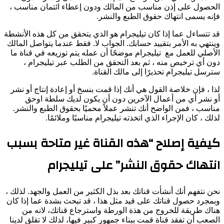
ل على إذن مناسب من المالك ودون إعطاء ائتمان مناسب ،
يسمى انتهاك حقوق الطبع والنشر.
ساءل عما إذا كان تيليجرام هو الذي يتحقق من كل هذه الأنشطة
ي به الأمر بتقييد حسابك. الجواب لا. فقط عندما يتواصل المالك
ي للعمل مع تيليجرام موضحًا أن عمله يتم توزيعه في قناة ما
ي ترخيص منه ، ثم بعد التحقق من الطلب عبر تيليجرام ،
تيليجرام تحذيرًا إلى مالك القناة.
 فإن خلاصة القول هي أنك إذا قمت بنسخ أو إعادة إنتاج أو نشر
ر أي من أعمال الآخرين دون أن يكون لديك سلطة اوحق
 ، فمن الواضح أنك تنشر عملاً محميًا بحقوق الطبع والنشر.
 كان الإجراء الذي اتخذته تيليجرام مناسبًا وملائمًا.
ية إصلاح “هذه القناة غير متاحة بسبب
هاك حقوق النشر” على تيليجرام
تفهم أنك أنشأت قناتك بعد بذل الكثير من العمل والجهد. لذلك ،
د حصول قناتك على قيد مثل هذا ، قد تبحث بشدة عما إذا كان
طريقة للخروج من هذة الورطة واسترجاع قناتك، لانه من
أن تفقد قناة قمت ببناء جمهور كبير فيها، لذلك لا تقلق لدينا