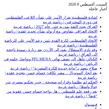
 أغسطس 8 2026
 عاجلة
إشادة فلسطينية بقرار الأمير علي بشأن اللاعب الفلسطيني
في دوري المحترفين | رياضة عربية
العراق يجدد الثقة بمدربه حتى عام 2027 | رياضة عربية
الاتحاد العراقي يتفاوض مع أرنولد بشأن تجديد عقده | رياضة
عربية
الاتحاد الفلسطيني لكرة القدم يثمن دعم الأمير علي للرياضة
الفلسطينية | رياضة عربية
وفد نادي الاستقلال يعود إلى الأردن بعد زيارة رسمية ناجحة
إلى العراق | رياضة عربية
الكيالي يتأهل إلى نصف نهائي PFL MENA ويواصل حلمه في
الرياض | رياضة عربية
صلاح يتعهد بـ”بداية جديدة للكرة المصرية” | رياضة عربية
بعد إنجاز المونديال .. مصر تكافئ حسام حسن بتجديد عقده |
رياضة عربية
الحكم لم يظلمنا وقراراته صحيحة .. خبير تحكيم مصري يثير
جدلًا واسعًا | رياضة عربية
بعد رفعه علم فلسطين .. هل يواجه حسام حسن عقوبة من
“فيفا” | رياضة عربية
فيسبوك
‫X