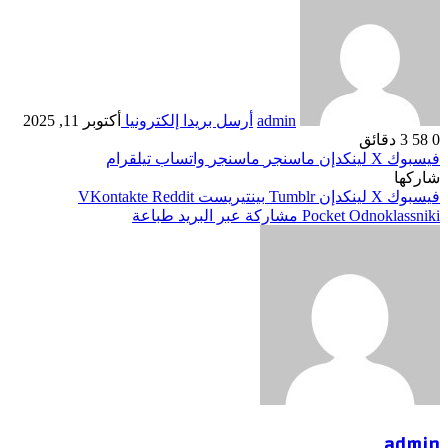
admin
أرسل بريدا إلكترونيا
أكتوبر 11, 2025
 دقائق
وك
‫X
لينكدإن
ماسنجر
ماسنجر
واتساب
تيلقرام
ا
وك
‫X
لينكدإن
بينتيريست
Odnoklas
‫Pocket
مشاركة عبر البريد
طباعة
ad