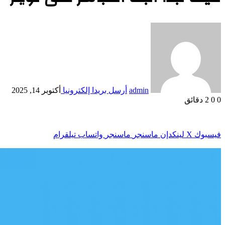
admin
أرسل بريدا إلكترونيا
أكتوبر 14, 2025
0
0
2 دقائق
فيسبوك
‫X
لينكدإن
ماسنجر
ماسنجر
واتساب
تيلقرام