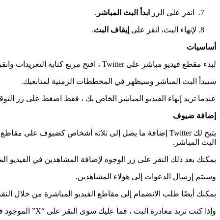
انقر على الزر
ابدأ البث المباشر
.
لإنهاء البث، انقر على
إيقاف البث
.
أساسيات
لبدء مقطع فيديو مباشر على Twitter ، افتح مربع كتابة التغريدات وانقر على أيقونة الكاميرا ، ثم حدد “Live” ثم “Go Live”.
سيبدأ البث المباشر وسيظهر في المخططات الزمنية لمتابعيك.
عندما تريد إنهاء الفيديو المباشر الخاص بك ، فقط اضغط على زر التو
إضافة ضيوف
يتيح لك Twitter إضافة ما يصل إلى ثلاثة أشخاص كضيوف على 
البث المباشر.
يمكنك بعد ذلك النقر على زر الوجوه لإضافة المشاهدين في الفيديو ال
وسيتم إرسال الدعوات إلى هؤلاء المشاهدين.
يمكنك أيضًا طلب الانضمام إلى مقاطع الفيديو المباشرة من خلال النق
وإذا كنت تريد مغادرة البث ، فما عليك سوى النقر على “X” الموجود في الزاوية العلوية اليسرى من الشاشة.