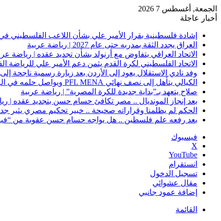
الجمعة, أغسطس 7 2026
أخبار عاجلة
إشادة فلسطينية بقرار الأمير علي بشأن اللاعب الفلسطيني في 
العراق يجدد الثقة بمدربه حتى عام 2027 | رياضة عربية
الاتحاد العراقي يتفاوض مع أرنولد بشأن تجديد عقده | رياضة عرب
الاتحاد الفلسطيني لكرة القدم يثمن دعم الأمير علي للرياضة ال
وفد نادي الاستقلال يعود إلى الأردن بعد زيارة رسمية ناجحة إلى 
الكيالي يتأهل إلى نصف نهائي PFL MENA ويواصل حلمه في الرياض | رياضة عربية
صلاح يتعهد بـ”بداية جديدة للكرة المصرية” | رياضة عربية
بعد إنجاز المونديال .. مصر تكافئ حسام حسن بتجديد عقده | ري
الحكم لم يظلمنا وقراراته صحيحة .. خبير تحكيم مصري يثير جدلًا
بعد رفعه علم فلسطين .. هل يواجه حسام حسن عقوبة من “فيفا
فيسبوك
‫X
‫YouTube
انستقرام
تسجيل الدخول
مقال عشوائي
إضافة عمود جانبي
القائمة