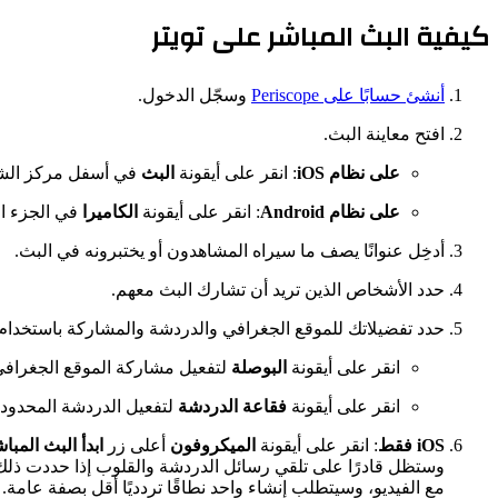
كيفية البث المباشر على تويتر
أنشئ حسابًا على Periscope
وسجّل الدخول.
افتح معاينة البث.
على نظام iOS
: انقر على أيقونة
البث
في أسفل مركز الش
على نظام Android
: انقر على أيقونة
الكاميرا
في الجزء ا
أدخِل عنوانًا يصف ما سيراه المشاهدون أو يختبرونه في البث.
حدد الأشخاص الذين تريد أن تشارك البث معهم.
حدد تفضيلاتك للموقع الجغرافي والدردشة والمشاركة باستخدام 
انقر على أيقونة
البوصلة
لتفعيل مشاركة الموقع الجغرافي
انقر على أيقونة
فقاعة الدردشة
لتفعيل الدردشة المحدودة
iOS فقط
: انقر على أيقونة
الميكروفون
أعلى زر
ابدأ البث المبا
وستظل قادرًا على تلقي رسائل الدردشة والقلوب إذا حددت ذ
مع الفيديو، وسيتطلب إنشاء واحد نطاقًا تردديًا أقل بصفة عامة.