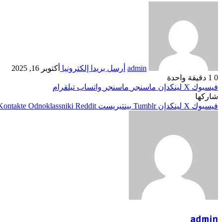
admin
أرسل بريدا إلكترونيا
أكتوبر 16, 2025
0
1
دقيقة واحدة
فيسبوك
‫X
لينكدإن
ماسنجر
ماسنجر
واتساب
تيلقرام
شاركها
فيسبوك
‫X
لينكدإن
بينتيريست
Odnoklassniki
admin