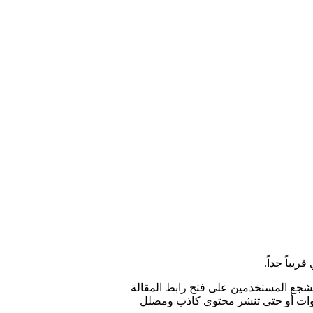
باً جداً.
لى مستخدمي آندرويد للتشجيع على”المناقشة المستنيرة” “read before you retweet” وهي ميزة تشجع المستخدمين على فتح رابط المقالة
عداوات أو حتى تنشر محتوى كاذب ومضلل