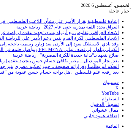
الخميس, أغسطس 6 2026
أخبار عاجلة
إشادة فلسطينية بقرار الأمير علي بشأن اللاعب الفلسطيني في 
العراق يجدد الثقة بمدربه حتى عام 2027 | رياضة عربية
الاتحاد العراقي يتفاوض مع أرنولد بشأن تجديد عقده | رياضة عرب
الاتحاد الفلسطيني لكرة القدم يثمن دعم الأمير علي للرياضة ال
وفد نادي الاستقلال يعود إلى الأردن بعد زيارة رسمية ناجحة إلى 
الكيالي يتأهل إلى نصف نهائي PFL MENA ويواصل حلمه في الرياض | رياضة عربية
صلاح يتعهد بـ”بداية جديدة للكرة المصرية” | رياضة عربية
بعد إنجاز المونديال .. مصر تكافئ حسام حسن بتجديد عقده | ري
الحكم لم يظلمنا وقراراته صحيحة .. خبير تحكيم مصري يثير جدلًا
بعد رفعه علم فلسطين .. هل يواجه حسام حسن عقوبة من “فيفا
فيسبوك
‫X
‫YouTube
انستقرام
تسجيل الدخول
مقال عشوائي
إضافة عمود جانبي
القائمة