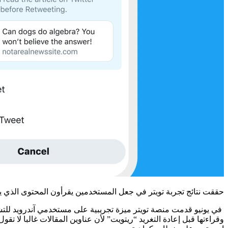
حققت نتائج تجربة تويتر في جعل المستخدمين يقرأون المحتوى الذي يش
وقراءتها قبل إعادة التغريد “ريتويت” لأن عناوين المقالات غالبا لا