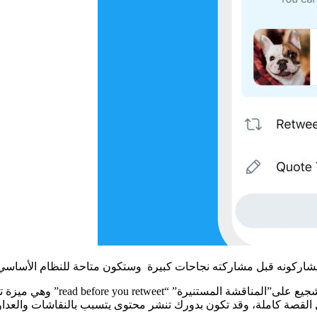
اركونه قبل مشاركته نجاحات كبيرة وستكون متاحة للنظام الأساسي قري
في يونيو قدمت منصة تويتر ميزة تجريبية ع
 تقول القصة كاملة، وقد تكون بدورك تنشر محتوى يتسبب بالنقاشات وال