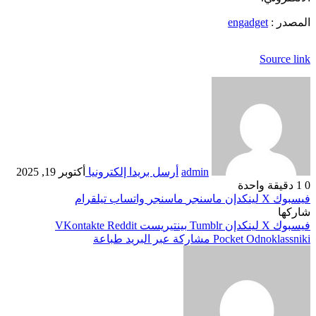
المصدر :
engadget
Source link
admin
أرسل بريدا إلكترونيا
أكتوبر 19, 2025
0
1
دقيقة واحدة
فيسبوك
‫X
لينكدإن
ماسنجر
ماسنجر
واتساب
تيلقرام
شاركها
فيسبوك
‫X
لينكدإن
بينتيريست
Odnoklassniki
‫Pocket
مشاركة عبر البريد
طباعة