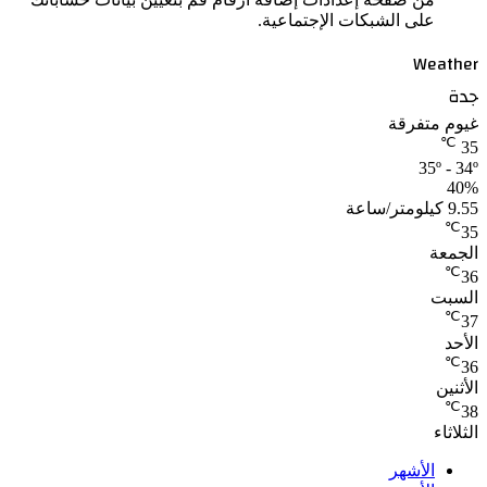
على الشبكات الإجتماعية.
Weather
جدة
غيوم متفرقة
℃
35
35º - 34º
40%
9.55 كيلومتر/ساعة
℃
35
الجمعة
℃
36
السبت
℃
37
الأحد
℃
36
الأثنين
℃
38
الثلاثاء
الأشهر