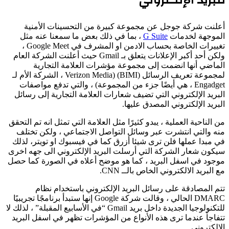
للبريد الإلكتروني
أعلنت شركة جوجل عن مجموعة كبيرة من التحسينات الأمنية
الموجهة لخدمات
G Suite
، بما في ذلك بعض ما سمعنا عنه مثل
تغييرات الخاصة بحساب الادمن او المشرف في Google Meet ،
ولكن أحد أكبر الإعلانات يتعلق بـ Gmail حيث أعلنت الشركة العام
الماضي أنها انضمت إلى مجموعة مؤشرات العلامة التجارية
لمجموعة تعريف الرسائل (BIMI) (Verizon Media ، الشركة الأم لـ
Engadget ، هي أيضًا جزء من المجموعة) ، والتي تدفع مواصفات
البريد الإلكتروني التي تضيف شعارات العلامة التجارية إلى رسائل
البريد الإلكتروني المصدق عليها.
من الناحية العملية ، يبدو كثيرًا مثل العلامة التي تمثل انه تم التحقق
منه والتي انتشرت عبر وسائل التواصل الاجتماعي ، ولكن تختلف
في مبدا عملها فلن ترى شيئا أزرق كما في فيسبوك او تويتر، لذلك
سيكون شعار الشركة التي أرسلت البريد الإلكتروني الى جهه اخرى
موجود في اسفل البريد ، كما هو موضح أعلاه في الصورة كما حصل
مع البريد الالكتروني الخاص بالــ CNN.
تتم المصادقة على رسائل البريد الإلكتروني باستخدام نظام
DMARC الحالي ، وقالت شركة Google إنها ستبدأ برنامجًا تجريبيًا
للتكنولوجيا الجديدة داخل بريد Gmail “في الأسابيع المقبلة” ، لذلك لا
تتفاجأ عندما ترى هذه الأنواع من المؤشرات تظهر في اسفل البريد
الالكتروني.