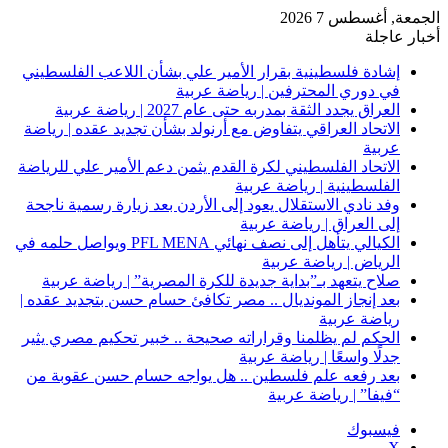
الجمعة, أغسطس 7 2026
أخبار عاجلة
إشادة فلسطينية بقرار الأمير علي بشأن اللاعب الفلسطيني
في دوري المحترفين | رياضة عربية
العراق يجدد الثقة بمدربه حتى عام 2027 | رياضة عربية
الاتحاد العراقي يتفاوض مع أرنولد بشأن تجديد عقده | رياضة
عربية
الاتحاد الفلسطيني لكرة القدم يثمن دعم الأمير علي للرياضة
الفلسطينية | رياضة عربية
وفد نادي الاستقلال يعود إلى الأردن بعد زيارة رسمية ناجحة
إلى العراق | رياضة عربية
الكيالي يتأهل إلى نصف نهائي PFL MENA ويواصل حلمه في
الرياض | رياضة عربية
صلاح يتعهد بـ”بداية جديدة للكرة المصرية” | رياضة عربية
بعد إنجاز المونديال .. مصر تكافئ حسام حسن بتجديد عقده |
رياضة عربية
الحكم لم يظلمنا وقراراته صحيحة .. خبير تحكيم مصري يثير
جدلًا واسعًا | رياضة عربية
بعد رفعه علم فلسطين .. هل يواجه حسام حسن عقوبة من
“فيفا” | رياضة عربية
فيسبوك
‫X