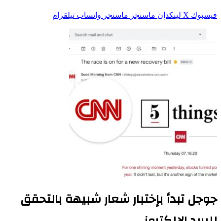
فيسبوك
‫X
لينكدإن
ماسنجر
ماسنجر
واتساب
تيلقرام
جوجل تبدأ بإختبار شعار شبيهة بالتحقق