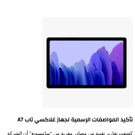
تأكيد المواصفات الرسمية لجهاز غلاكسي تاب A7
كشفت تقارير تقنية من مصادر مقربة من “سامسونغ” أن الشركة