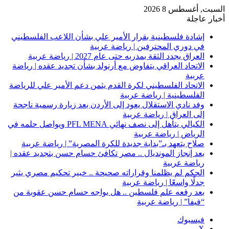
السبت, أغسطس 8 2026
أخبار عاجلة
إشادة فلسطينية بقرار الأمير علي بشأن اللاعب الفلسطيني
في دوري المحترفين | رياضة عربية
العراق يجدد الثقة بمدربه حتى عام 2027 | رياضة عربية
الاتحاد العراقي يتفاوض مع أرنولد بشأن تجديد عقده | رياضة
عربية
الاتحاد الفلسطيني لكرة القدم يثمن دعم الأمير علي للرياضة
الفلسطينية | رياضة عربية
وفد نادي الاستقلال يعود إلى الأردن بعد زيارة رسمية ناجحة
إلى العراق | رياضة عربية
الكيالي يتأهل إلى نصف نهائي PFL MENA ويواصل حلمه في
الرياض | رياضة عربية
صلاح يتعهد بـ”بداية جديدة للكرة المصرية” | رياضة عربية
بعد إنجاز المونديال .. مصر تكافئ حسام حسن بتجديد عقده |
رياضة عربية
الحكم لم يظلمنا وقراراته صحيحة .. خبير تحكيم مصري يثير
جدلًا واسعًا | رياضة عربية
بعد رفعه علم فلسطين .. هل يواجه حسام حسن عقوبة من
“فيفا” | رياضة عربية
فيسبوك
‫X