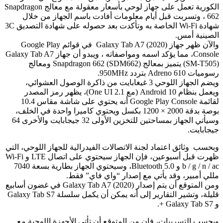
الكورية تعمل على جهاز لوحي بأسعار معقولة مع معالج Snapdragon
662 ، وتسربت قبل أيام معلومات أفادت باسم الجهاز من خلال
شهادة Wi-Fi الخاصة به وتأكدت بعد حصوله على شهادة التصديق 3C
الصينية أمس.
والآن ظهر جهاز Galaxy Tab A7 (2020) في قوائم Google Play
Console، مما يؤكد اسمه ومواصفاته ، ويبدو أن جهاز Galaxy Tab A7
(SM-T505) يتميز بمعالج Snapdragon 662 (SDM662) ومعالج
رسوميات Adreno 610 بتردد 950MHz.
ويضم الجهاز اللوحي 3 غيغابايت من ذاكرة الوصول العشوائي،
ويعمل بنظام Android 10 (مع One UI 2.1)، يظهر رمز المصدر
لقائمة Google Play Console أنه يحتوي على شاشة مقاس 10.4
بوصة بدقة 2000 × 1200 بكسل ويحتوي كاميرا واحدة في الخلف،
وسيأتي الجهاز بمساحتين للتخزين الأولى 32 جيجابايت والأخرى 64
جيجابايت.
وبحسب وثائق اعتماد لجنة الاتصالات الفيدرالية للجهاز اللوحي، التي
ظهرت قبل أسبوعين، فإن الجهاز سيحتوي على اتصال LTE و Wi-Fi
b / g / n / ac و Bluetooth 5.0، وسيحتوي الجهاز بطارية بسعة 7040
مللي أمبير، وقد يأتي مع إصدار “واي فاي” فقط.
ومن المتوقع أن يتم إصدار Galaxy Tab A7 (2020) في غضون أسابيع
قليلة، وتشير التقارير إلى أنه يمكن أن يكمل سلسلة Galaxy Tab S7
و Galaxy Tab S7 +.
وبحسب التسريبات، فإن من المتوقع أن تأتي الأجهزة اللوحية مع