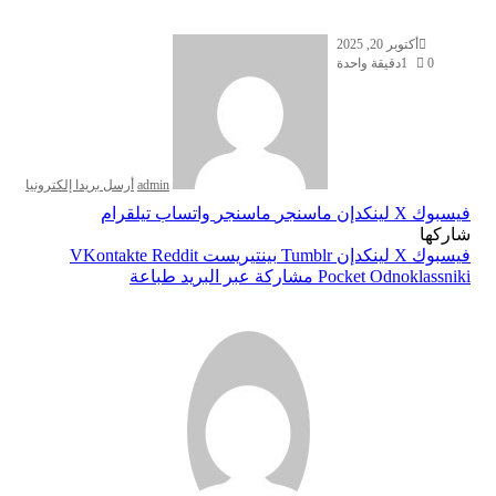
أكتوبر 20, 2025
0
1
دقيقة واحدة
admin
أرسل بريدا إلكترونيا
فيسبوك
‫X
لينكدإن
ماسنجر
ماسنجر
واتساب
تيلقرام
شاركها
فيسبوك
‫X
لينكدإن
بينتيريست
Odnoklassniki
‫Pocket
مشاركة عبر البريد
طباعة