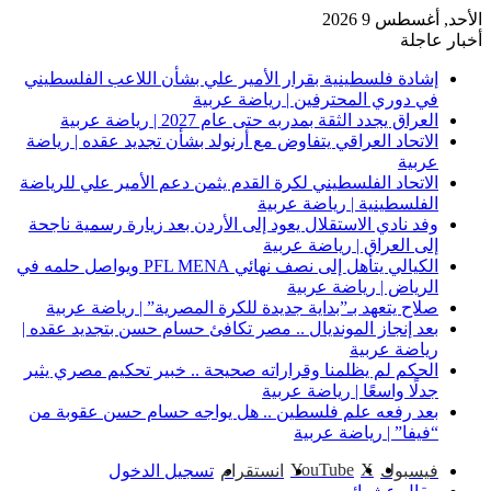
الأحد, أغسطس 9 2026
أخبار عاجلة
إشادة فلسطينية بقرار الأمير علي بشأن اللاعب الفلسطيني
في دوري المحترفين | رياضة عربية
العراق يجدد الثقة بمدربه حتى عام 2027 | رياضة عربية
الاتحاد العراقي يتفاوض مع أرنولد بشأن تجديد عقده | رياضة
عربية
الاتحاد الفلسطيني لكرة القدم يثمن دعم الأمير علي للرياضة
الفلسطينية | رياضة عربية
وفد نادي الاستقلال يعود إلى الأردن بعد زيارة رسمية ناجحة
إلى العراق | رياضة عربية
الكيالي يتأهل إلى نصف نهائي PFL MENA ويواصل حلمه في
الرياض | رياضة عربية
صلاح يتعهد بـ”بداية جديدة للكرة المصرية” | رياضة عربية
بعد إنجاز المونديال .. مصر تكافئ حسام حسن بتجديد عقده |
رياضة عربية
الحكم لم يظلمنا وقراراته صحيحة .. خبير تحكيم مصري يثير
جدلًا واسعًا | رياضة عربية
بعد رفعه علم فلسطين .. هل يواجه حسام حسن عقوبة من
“فيفا” | رياضة عربية
‫YouTube
‫X
فيسبوك
انستقرام
تسجيل الدخول