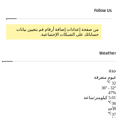
Follow Us
من صفحة إعدادات إضافة أرقام قم بتعيين بيانات
حساباتك على الشبكات الإجتماعية.
Weather
جدة
غيوم متفرقة
℃
32
36º - 32º
47%
5.01 كيلومتر/ساعة
℃
36
الأحد
℃
37